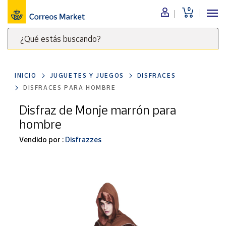
0
Menú
¿Qué estás buscando?
Nuestro
catálogo
Escribe
palabras
INICIO
JUGUETES Y JUEGOS
DISFRACES
clave
Alimentación
DISFRACES PARA HOMBRE
para
Bebidas
buscar
Disfraz de Monje marrón para
Ocio y cultura
productos
hombre
en
Juguetes y
juegos
Correos
Vendido por :
Disfrazzes
Market
Libros y
.
revistas
Merchandising
y regalos
Tienda de
Correos