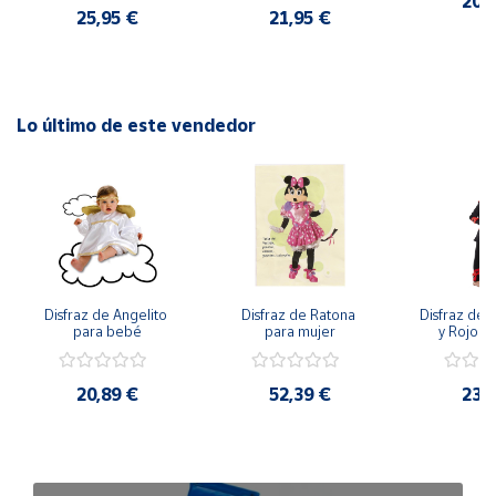
20,
25,95 €
21,95 €
Lo último de este vendedor
Disfraz de Angelito 
Disfraz de Ratona 
Disfraz de N
para bebé
para mujer
y Rojo pa
20,89 €
52,39 €
23,