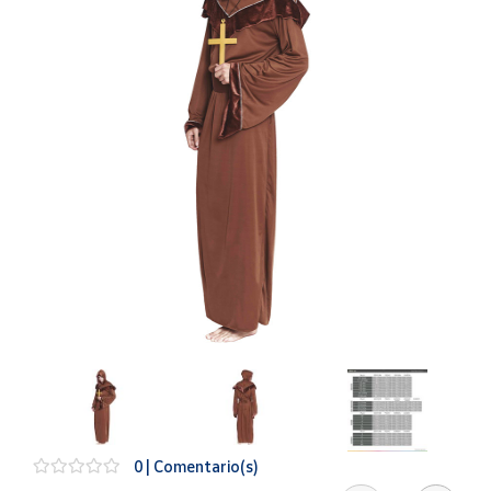
Artesanía
Oficina y
Papelería
Para Canarias,
Ceuta y Melilla
Más
populares
Bono
Cultural
Nuestros
vendedores
Las
novedades
de Correos
Market
0 | Comentario(s)