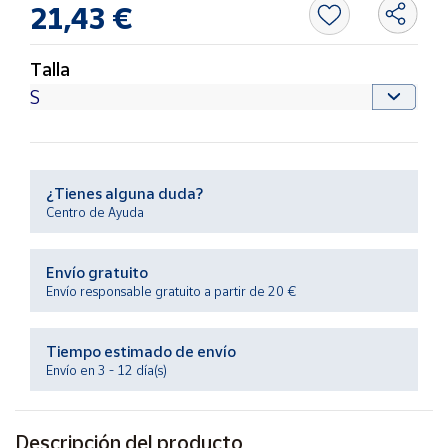
21,43 €
Productos
Solidarios
Talla
Ayuda
Centro
de ayuda
¿Tienes alguna duda?
Contacto
Centro de Ayuda
Vendedores
Envío gratuito
Envío responsable gratuito a partir de 20 €
Mapa de
vendedores
Tiempo estimado de envío
Hazte
Envío en 3 - 12 día(s)
vendedor
Área
vendedor
Descripción del producto