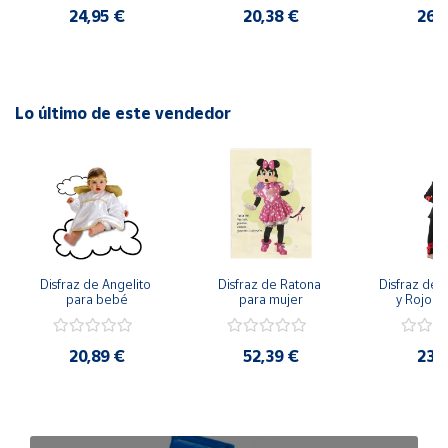
24,95 €
20,38 €
26,
Lo último de este vendedor
Disfraz de Angelito 
Disfraz de Ratona 
Disfraz de N
para bebé
para mujer
y Rojo pa
20,89 €
52,39 €
23,