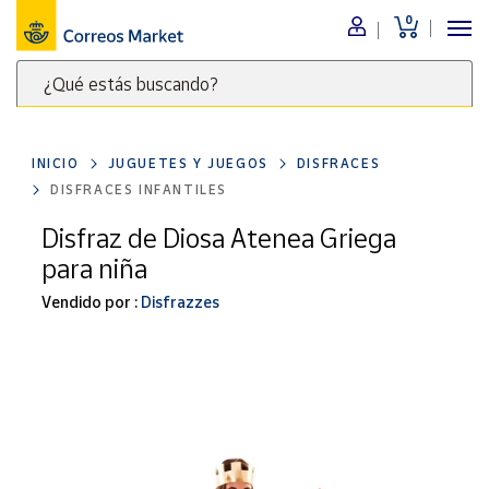
0
Menú
¿Qué estás buscando?
Nuestro
catálogo
Escribe
palabras
INICIO
JUGUETES Y JUEGOS
DISFRACES
clave
Alimentación
DISFRACES INFANTILES
para
Bebidas
buscar
Disfraz de Diosa Atenea Griega
Ocio y cultura
productos
para niña
en
Juguetes y
juegos
Correos
Vendido por :
Disfrazzes
Market
Libros y
.
revistas
Merchandising
y regalos
Tienda de
Correos