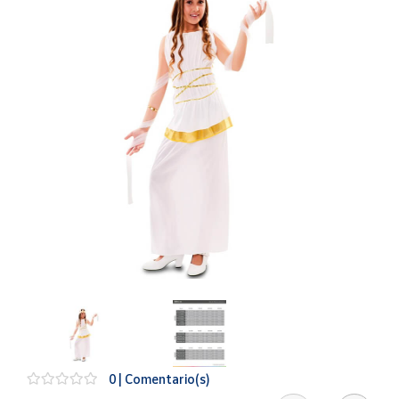
Artesanía
Oficina y
Papelería
Para Canarias,
Ceuta y Melilla
Más
populares
Bono
Cultural
Nuestros
vendedores
Las
novedades
de Correos
Market
0 | Comentario(s)