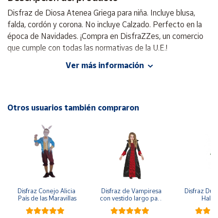
Disfraz de Diosa Atenea Griega para niña. Incluye blusa,
Cuenta
falda, cordón y corona. No incluye Calzado. Perfecto en la
época de Navidades. ¡Compra en DisfraZZes, un comercio
que cumple con todas las normativas de la U.E.!
Área
cliente
Ver más información
Temática:
Romanos, Egipcios y Griegos, Griegos
Celebración:
Navidad
Ubicación
Incluye
: Blusa, Falda, Cordón y Corona
Otros usuarios también compraron
Península
No Incluye
: Calzado
y
Baleares
Canarias,
Ceuta y
Melilla
Disfraz Conejo Alicia 
Disfraz de Vampiresa 
Disfraz Duen
País de las Maravillas
con vestido largo para 
Hall
niña