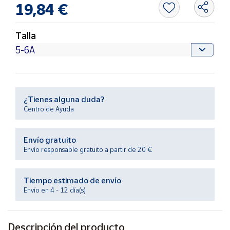
19,84 €
Productos
Solidarios
Talla
Ayuda
Centro
de ayuda
¿Tienes alguna duda?
Contacto
Centro de Ayuda
Vendedores
Envío gratuito
Envío responsable gratuito a partir de 20 €
Mapa de
vendedores
Tiempo estimado de envío
Hazte
Envío en 4 - 12 día(s)
vendedor
Área
vendedor
Descripción del producto