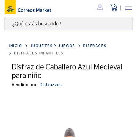
0
Menú
¿Qué estás buscando?
Nuestro
catálogo
Escribe
palabras
INICIO
JUGUETES Y JUEGOS
DISFRACES
clave
Alimentación
DISFRACES INFANTILES
para
Bebidas
buscar
Disfraz de Caballero Azul Medieval
Ocio y cultura
productos
para niño
en
Juguetes y
juegos
Correos
Vendido por :
Disfrazzes
Market
Libros y
.
revistas
Merchandising
y regalos
Tienda de
Correos