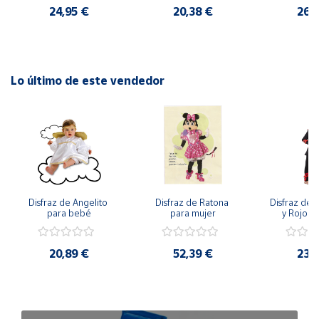
24,95 €
20,38 €
26,
Lo último de este vendedor
Disfraz de Angelito 
Disfraz de Ratona 
Disfraz de N
para bebé
para mujer
y Rojo pa
20,89 €
52,39 €
23,