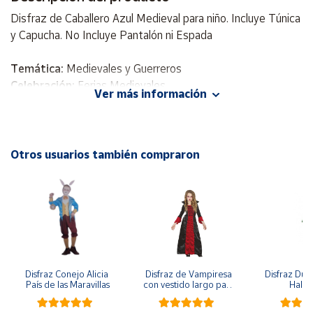
Disfraz de Caballero Azul Medieval para niño. Incluye Túnica
Cuenta
y Capucha. No Incluye Pantalón ni Espada
Temática:
Medievales y Guerreros
Área
cliente
Celebración:
Ferias Medievales
Ver más información
Incluye
: Túnica y Capucha
Ubicación
No Incluye
: Pantalón ni Espada
Otros usuarios también compraron
Península
y
Baleares
Canarias,
Ceuta y
Melilla
Disfraz Conejo Alicia 
Disfraz de Vampiresa 
Disfraz Duen
País de las Maravillas
con vestido largo para 
Hall
niña