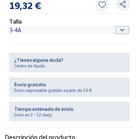
19,32 €
Productos
Solidarios
Talla
Ayuda
Centro
de ayuda
¿Tienes alguna duda?
Contacto
Centro de Ayuda
Vendedores
Envío gratuito
Envío responsable gratuito a partir de 20 €
Mapa de
vendedores
Tiempo estimado de envío
Hazte
Envío en 3 - 12 día(s)
vendedor
Área
vendedor
Descripción del producto