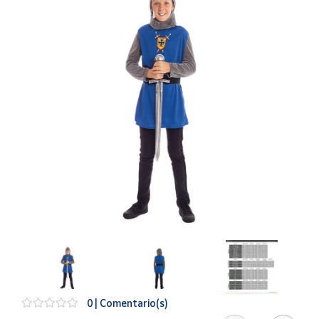
Artesanía
Oficina y
Papelería
Para Canarias,
Ceuta y Melilla
Más
populares
Bono
Cultural
Nuestros
vendedores
Las
novedades
de Correos
Market
0 | Comentario(s)