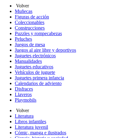
Volver
Muñecas
Figuras de acción
Coleccionables
Construcciones
Puzzles y rompecabezas
Peluches
Juegos de mesa
Juegos al aire libre y deportivos
Juguetes electrónicos
Manualidades
Juguetes educativos
Vehículos de juguete
Juguetes primera infancia
Calendarios de adviento
Disfraces
Llaveros
Playmobils
Volver
Literatura
Libros infantiles
Literatura juvenil
Cómic, manga e ilustrados