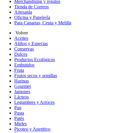
Merchandising y regalos
Tienda de Correos
Artesanía
Oficina y Papelería
Para Canarias, Ceuta y Melilla
Volver
Aceites
Aliños y Especias
Conservas
Dulces
Productos Ecológicos
Embutidos
Fruta
Frutos secos y semillas
Harinas
Gourmet
Jamones
Lácteos
Legumbres y Arroces
Pan
Pasta
Patés
Mieles
Picoteo y Aperitivo