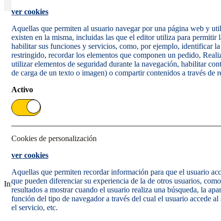
ver cookies
Aquellas que permiten al usuario navegar por una página web y utili
existen en la misma, incluidas las que el editor utiliza para permitir
habilitar sus funciones y servicios, como, por ejemplo, identificar l
restringido, recordar los elementos que componen un pedido, Realiz
Envío responsable gratuito a partir de 20 €
utilizar elementos de seguridad durante la navegación, habilitar c
de carga de un texto o imagen) o compartir contenidos a través de r
Activo
Pago seguro
Cookies de personalización
ver cookies
Compra artículos de
distintos vendedores
Aquellas que permiten recordar información para que el usuario acced
que pueden diferenciar su experiencia de la de otros usuarios, como
Información y ayuda
resultados a mostrar cuando el usuario realiza una búsqueda, la apar
función del tipo de navegador a través del cual el usuario accede al
Centro de ayuda
el servicio, etc.
Formas de Pago
Devoluciones