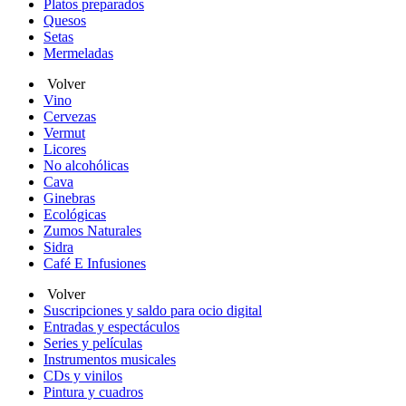
Platos preparados
Quesos
Setas
Mermeladas
Volver
Vino
Cervezas
Vermut
Licores
No alcohólicas
Cava
Ginebras
Ecológicas
Zumos Naturales
Sidra
Café E Infusiones
Volver
Suscripciones y saldo para ocio digital
Entradas y espectáculos
Series y películas
Instrumentos musicales
CDs y vinilos
Pintura y cuadros