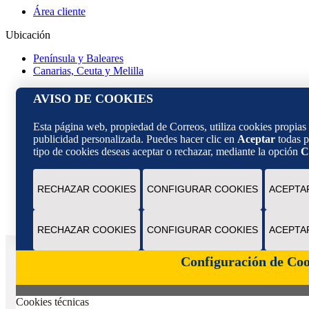
Área cliente
Ubicación
Península y Baleares
Canarias, Ceuta y Melilla
Tienda de Correos
AVISO DE COOKIES
Destacado en alimentación
Bebidas
Esta página web, propiedad de Correos, utiliza cookies propias y
Aceite
publicidad personalizada. Puedes hacer clic en
Aceptar
todas p
Miel
tipo de cookies deseas aceptar o rechazar, mediante la opción
C
Distintivo DGT
Solidario
Camino de Santiago
RECHAZAR COOKIES
CONFIGURAR COOKIES
ACEPTA
Bono Cultural Joven
Inicio
RECHAZAR COOKIES
CONFIGURAR COOKIES
ACEPTA
x
Configuración de Coo
Cookies técnicas