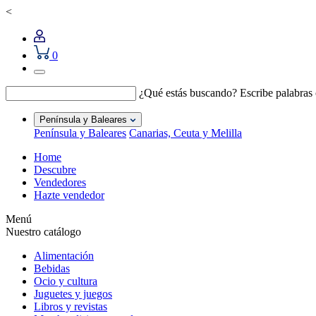
<
0
¿Qué estás buscando?
Escribe palabras
Península y Baleares
Península y Baleares
Canarias, Ceuta y Melilla
Home
Descubre
Vendedores
Hazte vendedor
Menú
Nuestro catálogo
Alimentación
Bebidas
Ocio y cultura
Juguetes y juegos
Libros y revistas