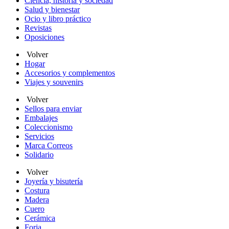
Ciencia, historia y sociedad
Salud y bienestar
Ocio y libro práctico
Revistas
Oposiciones
Volver
Hogar
Accesorios y complementos
Viajes y souvenirs
Volver
Sellos para enviar
Embalajes
Coleccionismo
Servicios
Marca Correos
Solidario
Volver
Joyería y bisutería
Costura
Madera
Cuero
Cerámica
Forja