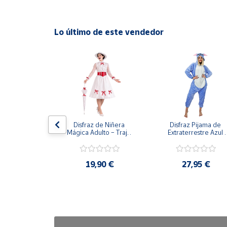
Cuenta
Lo último de este vendedor
Área
cliente
Ubicación
Península
stiza para 
Disfraz de Niñera 
Disfraz Pijama de 
y
dulto
Mágica Adulto – Traje 
Extraterrestre Azul 
Baleares
de Época Victoriana de 
para Adulto – Mono 
Mary Poppins con 
Kigurumi de Alienígen
Canarias,
Sombrero y Cinturón (3 
Adorable
Piezas)
90 €
19,90 €
27,95 €
Ceuta y
Melilla