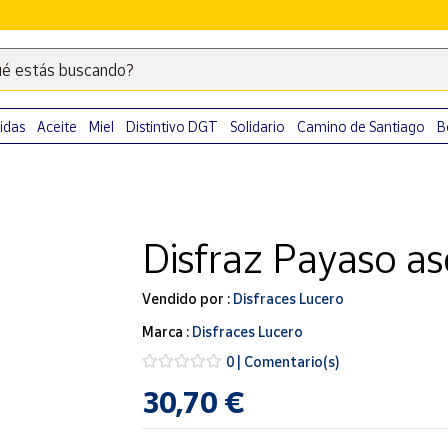
é estás buscando?
Escribe
palabras
clave
idas
Aceite
Miel
Distintivo DGT
Solidario
Camino de Santiago
B
para
buscar
productos
en
Disfraz Payaso as
Correos
Market
.
Vendido por :
Disfraces Lucero
Marca :
Disfraces Lucero
0 | Comentario(s)
30,70 €