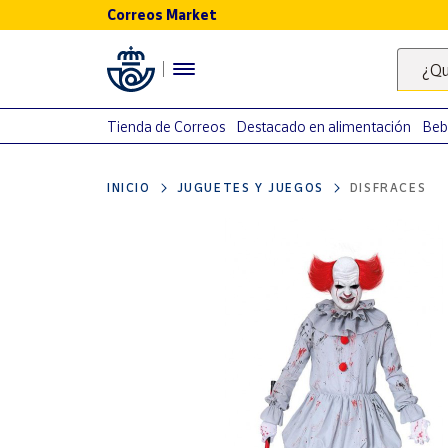
Correos Market
Menú
¿Qu
Nuestro
catálogo
Tienda de Correos
Destacado en alimentación
Beb
Alimentación
INICIO
JUGUETES Y JUEGOS
DISFRACES
Bebidas
Ocio y cultura
Juguetes y
juegos
Libros y
revistas
Merchandising
y regalos
Tienda de
Correos