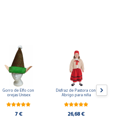
Gorro de Elfo con 
Disfraz de Pastora con 
Disfraz de M
orejas Unisex
Abrigo para niña
morado pa
7 €
26,68 €
20,8