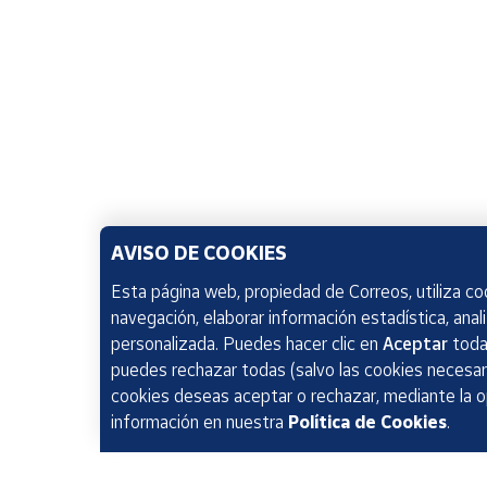
AVISO DE COOKIES
Esta página web, propiedad de Correos, utiliza coo
navegación, elaborar información estadística, anal
personalizada. Puedes hacer clic en
Aceptar
todas
puedes rechazar todas (salvo las cookies necesari
cookies deseas aceptar o rechazar, mediante la 
información en nuestra
Política de Cookies
.