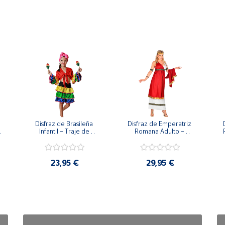
Disfraz de Brasileña 
Disfraz de Emperatriz 
Infantil – Traje de 
Romana Adulto – 
Rumbera y Samba 
Vestido de Diosa con 
a 
Tropical (Falda, Camisa 
Toga y Corona de 
y Pañuelo)
Laurel
23,95 €
29,95 €