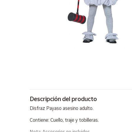
Artesanía
Oficina y
Papelería
Para Canarias,
Ceuta y Melilla
Más
populares
Bono
Cultural
Nuestros
vendedores
Descripción del producto
Las
Disfraz Payaso asesino adulto.
novedades
de Correos
Contiene: Cuello, traje y tobilleras.
Market
Nota: Accesorios no incluidos.