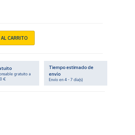
 AL CARRITO
Tiempo estimado de
atuito
envío
onsable gratuito a
20 €
Envío en 4 - 7 día(s)