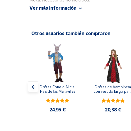
Productos
Ver más información
Solidarios
Disponible en tallas M y L.
Ayuda
Otros usuarios también compraron
Centro
de ayuda
Contacto
Vendedores
antil Gimnasta 
Disfraz Conejo Alicia 
Disfraz de Vampiresa 
 Gamer
Mapa de
País de las Maravillas
con vestido largo para
niña
vendedores
Hazte
,95 €
24,95 €
20,38 €
vendedor
Área
vendedor