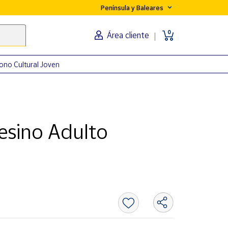
Península y Baleares
0
Área cliente
ono Cultural Joven
esino Adulto