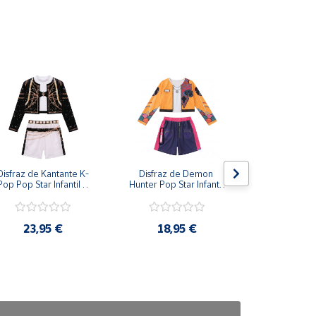
Disfraz de Kantante K-
Disfraz de Demon 
Disfraz de
Pop Pop Star Infantil – 
Hunter Pop Star Infantil 
Clásico con 
Conjunto de 3 Piezas 
– Conjunto Urbano de 
Capa para
para Niña
2 Piezas para Niña
23,95 €
18,95 €
24,9