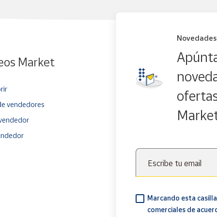
Novedades
Apúnta
eos Market
noveda
rir
oferta
e vendedores
Marke
vendedor
endedor
Escribe tu email
Marcando esta casilla
comerciales de acuer