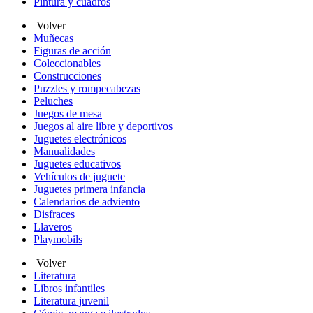
Pintura y cuadros
Volver
Muñecas
Figuras de acción
Coleccionables
Construcciones
Puzzles y rompecabezas
Peluches
Juegos de mesa
Juegos al aire libre y deportivos
Juguetes electrónicos
Manualidades
Juguetes educativos
Vehículos de juguete
Juguetes primera infancia
Calendarios de adviento
Disfraces
Llaveros
Playmobils
Volver
Literatura
Libros infantiles
Literatura juvenil