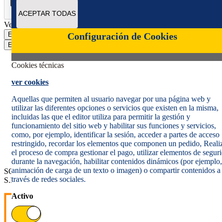
ACEPTAR TODAS
Verificación reCAPTCHA
Enviar
Configuración de Cookies
Enviar
Cookies técnicas
ver cookies
Aquellas que permiten al usuario navegar por una página web y
utilizar las diferentes opciones o servicios que existen en la misma,
incluidas las que el editor utiliza para permitir la gestión y
Política de cookies
funcionamiento del sitio web y habilitar sus funciones y servicios,
Aviso legal
como, por ejemplo, identificar la sesión, acceder a partes de acceso
Condiciones del servicio
restringido, recordar los elementos que componen un pedido, Reali
Política de Privacidad Web
el proceso de compra gestionar el pago, utilizar elementos de segur
Informe de transparencia
durante la navegación, habilitar contenidos dinámicos (por ejemplo,
animación de carga de un texto o imagen) o compartir contenidos a
SOCIEDAD ESTATAL CORREOS Y TELÉGRAFOS, S.A.,
través de redes sociales.
S.M.E. Todos los derechos reservados.
Activo