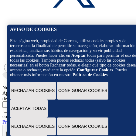
AVISO DE COOKIES
Esta página web, propiedad de Correos, utiliza cookies propias y de
terceros con la finalidad de permitir su navegación, elaborar información
estadística, analizar sus hábitos de navegación y servir publicidad
personalizada. Puedes hacer clic en
Aceptar
todas para permitir el uso de
todas las cookies. También puedes rechazar todas (salvo las cookies
necesarias) en el botón Rechazar todas, o elegir qué tipo de cookies desea
aceptar o rechazar, mediante la opción
Configurar Cookies.
Puedes
obtener más información en nuestra
Política de Cookies
.
Novedades
RECHAZAR COOKIES
CONFIGURAR COOKIES
Apúntate para recibir novedades, promociones y ofertas exclusivas
de Correos Market
Escribe tu email
ACEPTAR TODAS
Marcando esta casilla consiento la remisión de las
comunicaciones comerciales de acuerdo con la
Política de
Protección de datos Novedades de Correos Market
RECHAZAR COOKIES
CONFIGURAR COOKIES