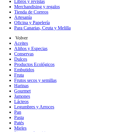
Libros y revistas
Merchandising y regalos
Tienda de Correos
Artesanía
Oficina y Papelería
Para Canarias, Ceuta y Melilla
Volver
Aceites
Aliños y Especias
Conservas
Dulces
Productos Ecológicos
Embutidos
Fruta
Frutos secos y semillas
Harinas
Gourmet
Jamones
Lácteos
Legumbres y Arroces
Pan
Pasta
Patés
Mieles