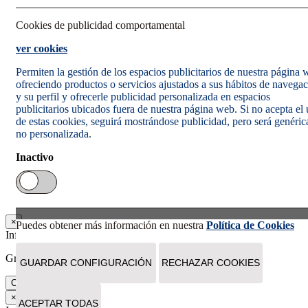
Cookies de publicidad comportamental
ver cookies
Permiten la gestión de los espacios publicitarios de nuestra página
ofreciendo productos o servicios ajustados a sus hábitos de navega
y su perfil y ofrecerle publicidad personalizada en espacios
publicitarios ubicados fuera de nuestra página web. Si no acepta el
de estas cookies, seguirá mostrándose publicidad, pero será genéric
no personalizada.
Inactivo
×
Puedes obtener más información en nuestra
Política de Cookies
Información
Gracias. Tu suscripción se ha realizado correctamente.
GUARDAR CONFIGURACIÓN
RECHAZAR COOKIES
Cerrar
×
ACEPTAR TODAS