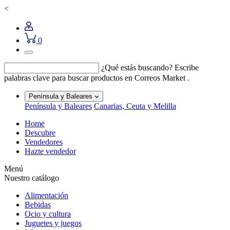
<
0
¿Qué estás buscando?
Escribe
palabras clave para buscar productos en Correos Market .
Península y Baleares
Península y Baleares
Canarias, Ceuta y Melilla
Home
Descubre
Vendedores
Hazte vendedor
Menú
Nuestro catálogo
Alimentación
Bebidas
Ocio y cultura
Juguetes y juegos