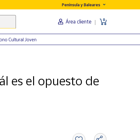
Península y Baleares
0
Área cliente
ono Cultural Joven
l es el opuesto de