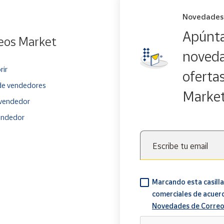
Novedades
Apúnta
eos Market
noveda
rir
oferta
e vendedores
Marke
vendedor
endedor
Escribe tu email
Marcando esta casilla
comerciales de acuer
Novedades de Correo