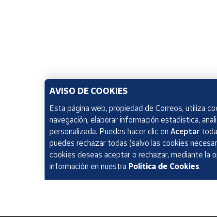
AVISO DE COOKIES
Esta página web, propiedad de Correos, utiliza coo
navegación, elaborar información estadística, anal
personalizada. Puedes hacer clic en
Aceptar
todas
puedes rechazar todas (salvo las cookies necesari
cookies deseas aceptar o rechazar, mediante la 
información en nuestra
Política de Cookies
.