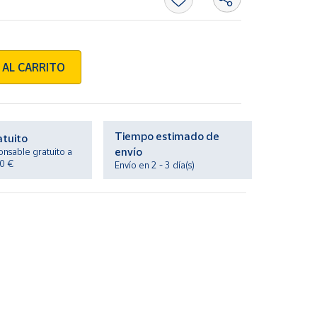
 AL CARRITO
Tiempo estimado de
atuito
envío
onsable gratuito a
20 €
Envío en 2 - 3 día(s)