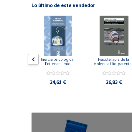
Lo último de este vendedor
Cuenta
Área
cliente
Ubicación
n visual y 
Inercia psicológica. 
Psicoterapia de la 
 Adaptación 
Entrenamiento 
violencia filio-parental.
. Nivel I ESO.
Emocional para la 
Entre el secreto y la 
Península
Igualdad de Género.
vergüenza.
y
Baleares
,21 €
24,61 €
26,83 €
Canarias,
Ceuta y
Melilla