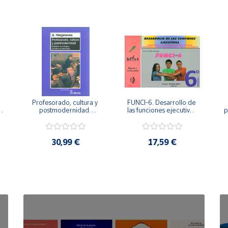
Profesorado, cultura y 
FUNCI-6. Desarrollo de 
 
postmodernidad. 
las funciones ejecutivas. 
p
Cambian los tiempos, 
6º de Primaria.
cambia el profesorado.
30,99 €
17,59 €