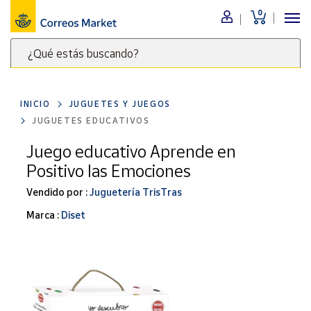
0
Menú
¿Qué estás buscando?
Nuestro
catálogo
Escribe
palabras
INICIO
JUGUETES Y JUEGOS
clave
Alimentación
JUGUETES EDUCATIVOS
para
Bebidas
buscar
Juego educativo Aprende en
Ocio y cultura
productos
Positivo las Emociones
en
Juguetes y
juegos
Correos
Vendido por :
Juguetería TrisTras
Market
Libros y
Marca :
Diset
.
revistas
Merchandising
y regalos
Tienda de
Correos