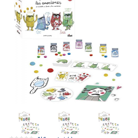
Artesanía
Oficina y
Papelería
Para Canarias,
Ceuta y Melilla
Más
populares
Bono
Cultural
Nuestros
vendedores
Las
novedades
de Correos
Market