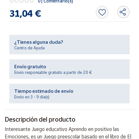
0 | Comentario(s)
Productos
Solidarios
31,04 €
Ayuda
¿Tienes alguna duda?
Centro
Centro de Ayuda
de ayuda
Contacto
Envío gratuito
Envío responsable gratuito a partir de 20 €
Vendedores
Tiempo estimado de envío
Mapa de
Envío en 3 - 9 día(s)
vendedores
Hazte
Descripción del producto
vendedor
Área
Interesante Juego educativo Aprendo en positivo las
vendedor
Emociones, es un Juego preescolar basado en el libro de El