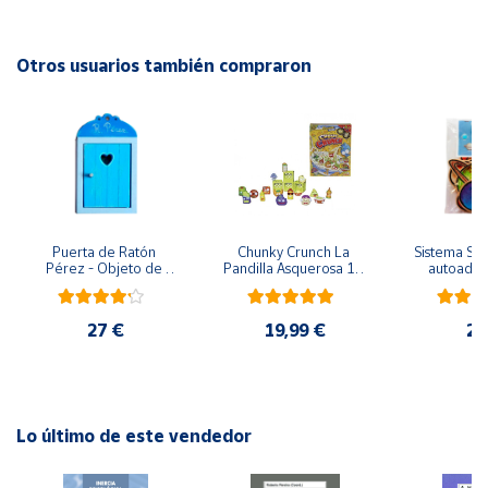
Cuenta
Otros usuarios también compraron
Área
cliente
Ubicación
Puerta de Ratón 
Chunky Crunch La 
Sistema Sola
Península
Pérez - Objeto de 
Pandilla Asquerosa 16 
autoadhes
y
madera
piezas
mad
Baleares
27 €
19,99 €
24
Canarias,
Ceuta y
Melilla
Lo último de este vendedor