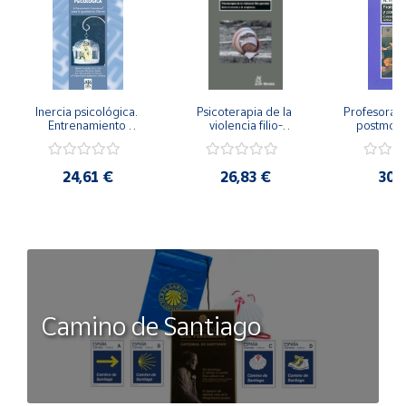
Inercia psicológica. 
Psicoterapia de la 
Profesorado,
Entrenamiento 
violencia filio-
postmode
Emocional para la 
parental. Entre el 
Cambian los
Igualdad de Género.
secreto y la 
cambi
vergüenza.
profes
24,61 €
26,83 €
30,
Camino de Santiago