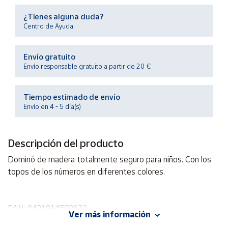
Productos
Solidarios
¿Tienes alguna duda?
Centro de Ayuda
Ayuda
Envío gratuito
Envío responsable gratuito a partir de 20 €
Centro
de ayuda
Tiempo estimado de envío
Contacto
Envío en 4 - 5 día(s)
Vendedores
Descripción del producto
Dominó de madera totalmente seguro para niños. Con los
Mapa de
vendedores
topos de los números en diferentes colores.
Hazte
vendedor
EAN: 8421914502633
Área
Ver más información
vendedor