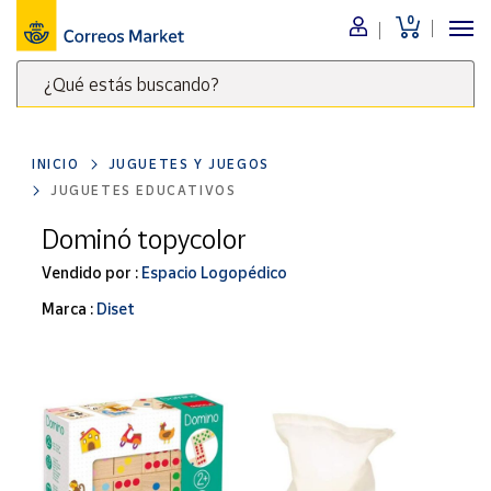
0
Menú
¿Qué estás buscando?
Nuestro
catálogo
Escribe
palabras
INICIO
JUGUETES Y JUEGOS
clave
Alimentación
JUGUETES EDUCATIVOS
para
Bebidas
buscar
Dominó topycolor
Ocio y cultura
productos
Vendido por :
Espacio Logopédico
en
Juguetes y
juegos
Correos
Marca :
Diset
Market
Libros y
.
revistas
Merchandising
y regalos
Tienda de
Correos