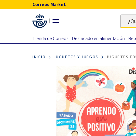
Correos Market
Menú
¿Qu
Nuestro
catálogo
Tienda de Correos
Destacado en alimentación
Beb
Alimentación
INICIO
JUGUETES Y JUEGOS
JUGUETES ED
Bebidas
Ocio y cultura
Juguetes y
juegos
Libros y
revistas
Merchandising
y regalos
Tienda de
Correos