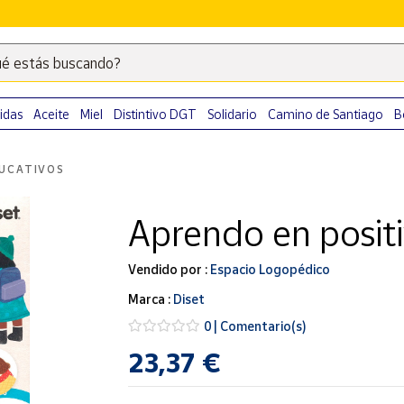
é estás buscando?
Escribe
palabras
clave
idas
Aceite
Miel
Distintivo DGT
Solidario
Camino de Santiago
B
para
buscar
UCATIVOS
productos
en
Aprendo en positi
Correos
Market
.
Vendido por :
Espacio Logopédico
Marca :
Diset
0 | Comentario(s)
23,37 €