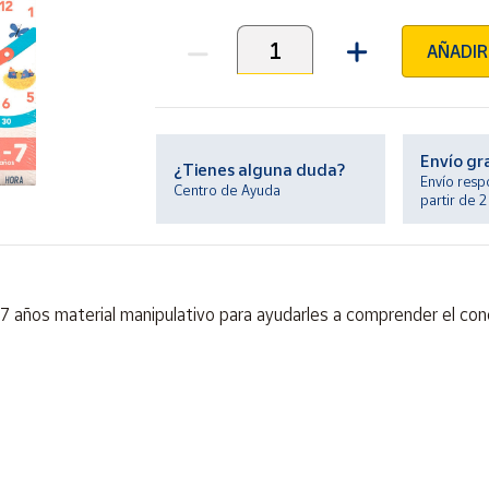
AÑADIR
Unidades
Envío gr
¿Tienes alguna duda?
Envío resp
Centro de Ayuda
partir de 
 7 años material manipulativo para ayudarles a comprender el conc
ontiene piezas pequeñas. Peligro de asfixia