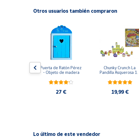
Productos
Solidarios
Otros usuarios también compraron
Ayuda
Centro
de ayuda
Contacto
usical Vtech
Puerta de Ratón Pérez 
Chunky Crunch La 
- Objeto de madera
Pandilla Asquerosa 16
piezas
Vendedores
,95 €
27 €
19,99 €
Mapa de
vendedores
Hazte
vendedor
Área
Lo último de este vendedor
vendedor