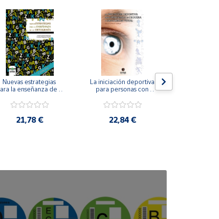
Nuevas estrategias 
La iniciación deportiva 
El método Cl
ara la enseñanza de la 
para personas con 
ortografía.
ceguera y deficiencia 
visual.
18,4
21,78 €
22,84 €