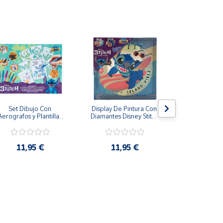
Set Dibujo Con 
Display De Pintura Con 
Pizarra má
Aerografos y Plantillas 
Diamantes Disney Stitch 
Stitch Tinta e
Stitch Más de 3 Años
29x29cm
28 
11,95 €
11,95 €
19,9