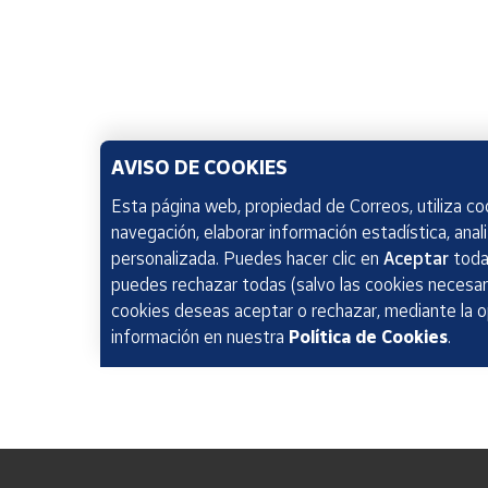
AVISO DE COOKIES
Esta página web, propiedad de Correos, utiliza coo
navegación, elaborar información estadística, anal
personalizada. Puedes hacer clic en
Aceptar
todas
puedes rechazar todas (salvo las cookies necesari
cookies deseas aceptar o rechazar, mediante la 
información en nuestra
Política de Cookies
.