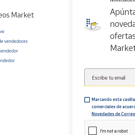
Apúnta
eos Market
noveda
rir
oferta
e vendedores
Marke
vendedor
endedor
Escribe tu email
Marcando esta casilla
comerciales de acuer
Novedades de Correo