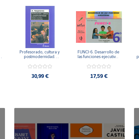
Profesorado, cultura y 
FUNCI-6. Desarrollo de 
 
postmodernidad. 
las funciones ejecutivas. 
p
Cambian los tiempos, 
6º de Primaria.
cambia el profesorado.
30,99 €
17,59 €