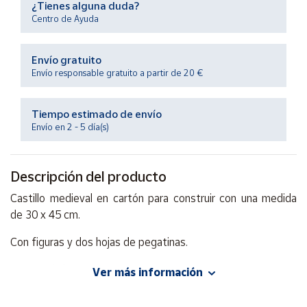
¿Tienes alguna duda?
Productos
Solidarios
Centro de Ayuda
Envío gratuito
Ayuda
Envío responsable gratuito a partir de 20 €
Centro
de ayuda
Tiempo estimado de envío
Envío en 2 - 5 día(s)
Contacto
Descripción del producto
Vendedores
Castillo medieval en cartón para construir con una medida
de 30 x 45 cm.
Mapa de
vendedores
Con figuras y dos hojas de pegatinas.
Hazte
vendedor
Con movimiento.
Ver más información
Área
A partir de 3 años.
vendedor