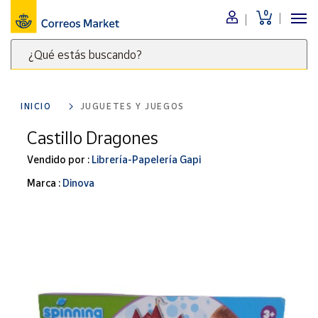
0
Menú
¿Qué estás buscando?
Nuestro
catálogo
Escribe
palabras
INICIO
JUGUETES Y JUEGOS
clave
Alimentación
para
Castillo Dragones
Bebidas
buscar
Ocio y cultura
Vendido por :
Librería-Papelería Gapi
productos
en
Juguetes y
Marca :
Dinova
juegos
Correos
Market
Libros y
.
revistas
Merchandising
y regalos
Tienda de
Correos