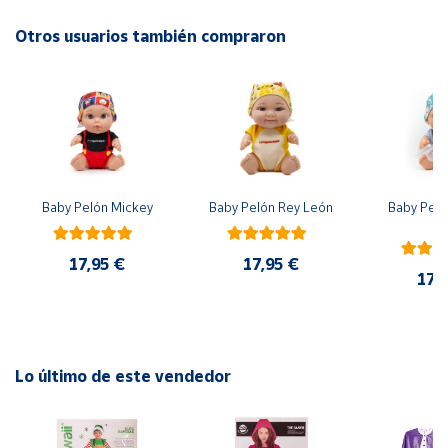
Otros usuarios también compraron
Cuenta
Área
cliente
Ubicación
Baby Pelón Mickey
Baby Pelón Rey León
Baby Peló
El
Península
y
17,95 €
17,95 €
Baleares
17,
Canarias,
Ceuta y
Melilla
Lo último de este vendedor