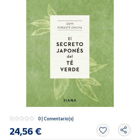
Artesanía
Oficina y
Papelería
Para Canarias,
Ceuta y Melilla
Más
populares
Bono
Cultural
Nuestros
vendedores
Las
novedades
0 | Comentario(s)
de Correos
Market
24,56 €