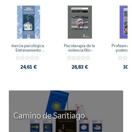
Inercia psicológica. 
Psicoterapia de la 
Profesorado,
Entrenamiento 
violencia filio-
postmode
Emocional para la 
parental. Entre el 
Cambian los
Igualdad de Género.
secreto y la 
cambi
vergüenza.
profes
24,61 €
26,83 €
30,
Camino de Santiago