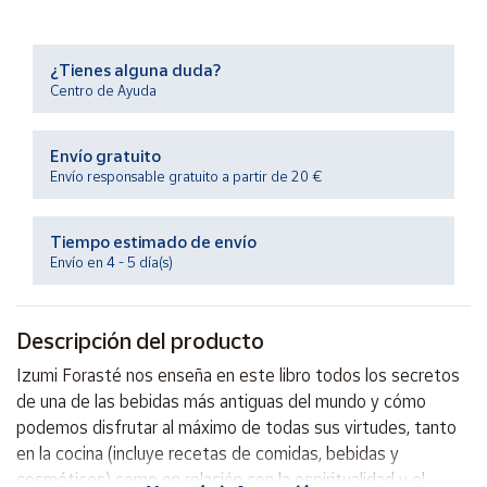
Productos
Solidarios
¿Tienes alguna duda?
Centro de Ayuda
Ayuda
Envío gratuito
Centro
de ayuda
Envío responsable gratuito a partir de 20 €
Contacto
Tiempo estimado de envío
Envío en 4 - 5 día(s)
Vendedores
Descripción del producto
Mapa de
vendedores
Izumi Forasté nos enseña en este libro todos los secretos
Hazte
de una de las bebidas más antiguas del mundo y cómo
vendedor
podemos disfrutar al máximo de todas sus virtudes, tanto
Área
en la cocina (incluye recetas de comidas, bebidas y
vendedor
cosméticos) como en relación con la espiritualidad y el