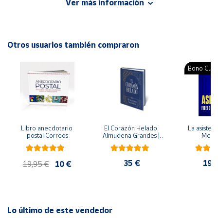
Ver más información
autoconocimiento.
Cuenta
Autor: Izumi Forasté Onuma
Editorial: Diana
Otros usuarios también compraron
Área
ISBN: 9788411191272
cliente
Idioma: Español
Bono Cultu
Ubicación
Península
y
Libro anecdotario 
El Corazón Helado. 
La asistent
Baleares
postal Correos
Almudena Grandes | 
McFa
Edición especial de 
Canarias,
lujo | Libro con sello y 
matasellos
Ceuta y
35 €
19,
19,95 €
10 €
Melilla
Lo último de este vendedor