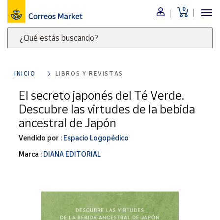
0
Menú
¿Qué estás buscando?
Nuestro
catálogo
Escribe
palabras
INICIO
LIBROS Y REVISTAS
clave
Alimentación
para
El secreto japonés del Té Verde.
Bebidas
buscar
Descubre las virtudes de la bebida
Ocio y cultura
productos
ancestral de Japón
en
Juguetes y
juegos
Correos
Vendido por :
Espacio Logopédico
Market
Libros y
Marca :
DIANA EDITORIAL
.
revistas
Merchandising
y regalos
Tienda de
Correos