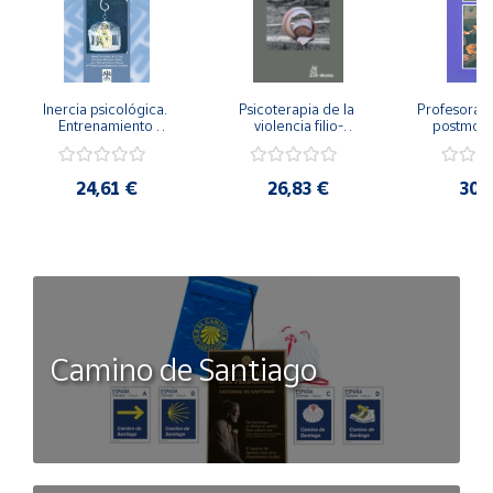
Inercia psicológica. 
Psicoterapia de la 
Profesorado,
Entrenamiento 
violencia filio-
postmode
Emocional para la 
parental. Entre el 
Cambian los
Igualdad de Género.
secreto y la 
cambi
vergüenza.
profes
24,61 €
26,83 €
30,
Camino de Santiago