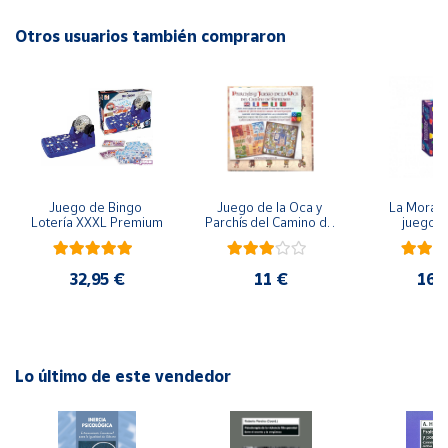
EAN: 8436017222593
Otros usuarios también compraron
Cuenta
Advertencias:
No recomendable para niños menores de 3 años. Contiene
Área
piezas pequeñas. Peligro de asfixia
cliente
Ubicación
Juego de Bingo 
Juego de la Oca y 
La Morada
Lotería XXXL Premium
Parchís del Camino de 
juego 
Península
Santiago
y
Baleares
32,95 €
11 €
16,
Canarias,
Ceuta y
Melilla
Lo último de este vendedor