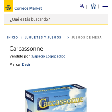
0
Menú
¿Qué estás buscando?
Nuestro
catálogo
Escribe
palabras
INICIO
JUGUETES Y JUEGOS
JUEGOS DE MESA
clave
Alimentación
para
Carcassonne
Bebidas
buscar
Ocio y cultura
Vendido por :
Espacio Logopédico
productos
en
Juguetes y
Marca :
Devir
juegos
Correos
Market
Libros y
.
revistas
Merchandising
y regalos
Tienda de
Correos