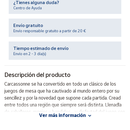
¿Tienes alguna duda?
Productos
Solidarios
Centro de Ayuda
Envío gratuito
Ayuda
Envío responsable gratuito a partir de 20 €
Centro
de ayuda
Tiempo estimado de envío
Envío en 2 - 3 día(s)
Contacto
Descripción del producto
Vendedores
Carcassonne se ha convertido en todo un clásico de los
juegos de mesa que ha cautivado al mundo entero por su
Mapa de
vendedores
sencillez y por la novedad que supone cada partida. Cread
entre todos una región que siempre será distinta. Llenadla
Hazte
vendedor
de caballeros, monjes y bandidos... ¡y disfrutad del juego con
Ver más información
los amigos y la familia!
Área
vendedor