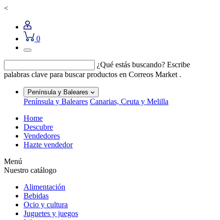
<
0
¿Qué estás buscando?
Escribe
palabras clave para buscar productos en Correos Market .
Península y Baleares
Península y Baleares
Canarias, Ceuta y Melilla
Home
Descubre
Vendedores
Hazte vendedor
Menú
Nuestro catálogo
Alimentación
Bebidas
Ocio y cultura
Juguetes y juegos