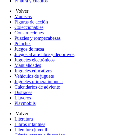
Pintura y cuadros
Volver
Muñecas
Figuras de acción
Coleccionables
Construcciones
Puzzles y rompecabezas
Peluches
Juegos de mesa
Juegos al aire libre y deportivos
Juguetes electrónicos
Manualidades
Juguetes educativos
Vehículos de juguete
Juguetes primera infancia
Calendarios de adviento
Disfraces
Llaveros
Playmobils
Volver
Literatura
Libros infantiles
Literatura juvenil