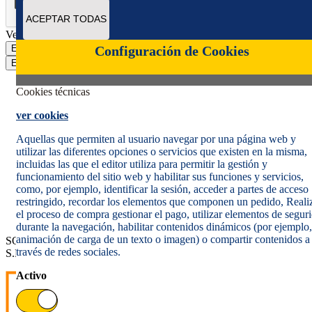
ACEPTAR TODAS
Verificación reCAPTCHA
Enviar
Configuración de Cookies
Enviar
Cookies técnicas
ver cookies
Aquellas que permiten al usuario navegar por una página web y
utilizar las diferentes opciones o servicios que existen en la misma,
incluidas las que el editor utiliza para permitir la gestión y
Política de cookies
funcionamiento del sitio web y habilitar sus funciones y servicios,
Aviso legal
como, por ejemplo, identificar la sesión, acceder a partes de acceso
Condiciones del servicio
restringido, recordar los elementos que componen un pedido, Reali
Política de Privacidad Web
el proceso de compra gestionar el pago, utilizar elementos de segur
Informe de transparencia
durante la navegación, habilitar contenidos dinámicos (por ejemplo,
animación de carga de un texto o imagen) o compartir contenidos a
SOCIEDAD ESTATAL CORREOS Y TELÉGRAFOS, S.A.,
través de redes sociales.
S.M.E. Todos los derechos reservados.
Activo