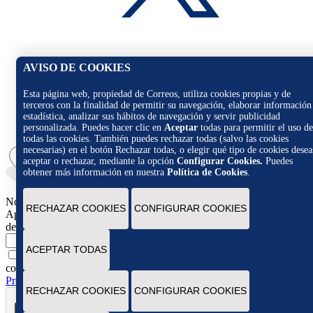
AVISO DE COOKIES
Esta página web, propiedad de Correos, utiliza cookies propias y de
terceros con la finalidad de permitir su navegación, elaborar información
estadística, analizar sus hábitos de navegación y servir publicidad
personalizada. Puedes hacer clic en
Aceptar
todas para permitir el uso de
todas las cookies. También puedes rechazar todas (salvo las cookies
necesarias) en el botón Rechazar todas, o elegir qué tipo de cookies desea
aceptar o rechazar, mediante la opción
Configurar Cookies.
Puedes
obtener más información en nuestra
Política de Cookies
.
Novedades
RECHAZAR COOKIES
CONFIGURAR COOKIES
Apúntate para recibir novedades, promociones y ofertas exclusivas
de Correos Market
Escribe tu email
ACEPTAR TODAS
Marcando esta casilla consiento la remisión de las
comunicaciones comerciales de acuerdo con la
Política de
Protección de datos Novedades de Correos Market
RECHAZAR COOKIES
CONFIGURAR COOKIES