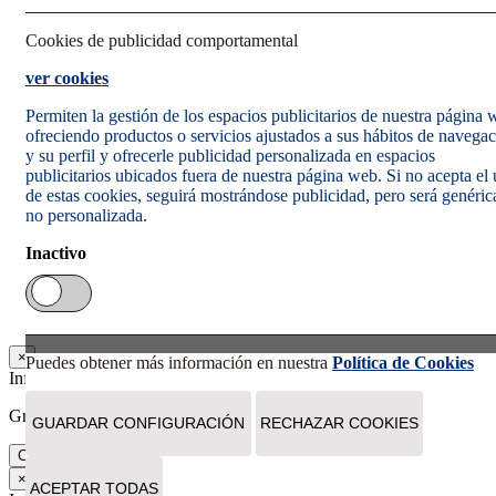
Cookies de publicidad comportamental
ver cookies
Permiten la gestión de los espacios publicitarios de nuestra página
ofreciendo productos o servicios ajustados a sus hábitos de navega
y su perfil y ofrecerle publicidad personalizada en espacios
publicitarios ubicados fuera de nuestra página web. Si no acepta el
de estas cookies, seguirá mostrándose publicidad, pero será genéric
no personalizada.
Inactivo
×
Puedes obtener más información en nuestra
Política de Cookies
Información
Gracias. Tu suscripción se ha realizado correctamente.
GUARDAR CONFIGURACIÓN
RECHAZAR COOKIES
Cerrar
×
ACEPTAR TODAS