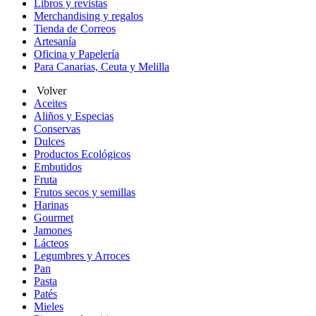
Libros y revistas
Merchandising y regalos
Tienda de Correos
Artesanía
Oficina y Papelería
Para Canarias, Ceuta y Melilla
Volver
Aceites
Aliños y Especias
Conservas
Dulces
Productos Ecológicos
Embutidos
Fruta
Frutos secos y semillas
Harinas
Gourmet
Jamones
Lácteos
Legumbres y Arroces
Pan
Pasta
Patés
Mieles