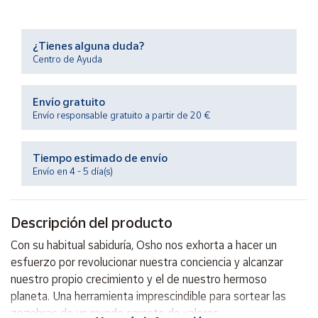
Productos
Solidarios
¿Tienes alguna duda?
Centro de Ayuda
Ayuda
Envío gratuito
Centro
de ayuda
Envío responsable gratuito a partir de 20 €
Contacto
Tiempo estimado de envío
Envío en 4 - 5 día(s)
Vendedores
Descripción del producto
Mapa de
vendedores
Con su habitual sabiduría, Osho nos exhorta a hacer un
Hazte
esfuerzo por revolucionar nuestra conciencia y alcanzar
vendedor
nuestro propio crecimiento y el de nuestro hermoso
Área
planeta. Una herramienta imprescindible para sortear las
vendedor
zozobras de un mundo carente de valores.