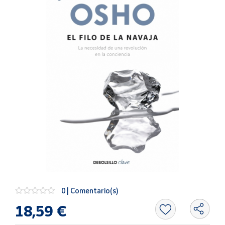
Artesanía
Oficina y
Papelería
Para Canarias,
Ceuta y Melilla
Más
populares
Bono
Cultural
Nuestros
vendedores
Las
novedades
0 | Comentario(s)
de Correos
Market
18,59 €