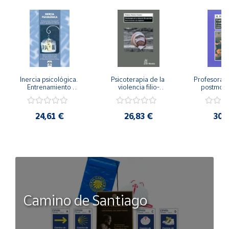
Inercia psicológica. 
Psicoterapia de la 
Profesorado,
Entrenamiento 
violencia filio-
postmode
Emocional para la 
parental. Entre el 
Cambian los
Igualdad de Género.
secreto y la 
cambi
vergüenza.
profes
24,61 €
26,83 €
30,
Camino de Santiago