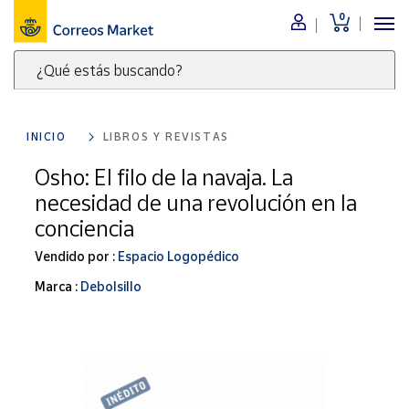
0
Menú
¿Qué estás buscando?
Nuestro
catálogo
Escribe
palabras
INICIO
LIBROS Y REVISTAS
clave
Alimentación
para
Osho: El filo de la navaja. La
Bebidas
buscar
necesidad de una revolución en la
Ocio y cultura
productos
conciencia
en
Juguetes y
juegos
Correos
Vendido por :
Espacio Logopédico
Market
Libros y
Marca :
Debolsillo
.
revistas
Merchandising
y regalos
Tienda de
Correos