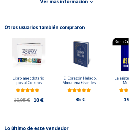
Ver más información
Autor: Osho
Cuenta
Editorial: deBolsillo
ISBN: 9788499892061
Otros usuarios también compraron
Área
Idioma: Español
cliente
Bono Cultu
Ubicación
Península
y
Libro anecdotario 
El Corazón Helado. 
La asistent
Baleares
postal Correos
Almudena Grandes | 
McFa
Edición especial de 
Canarias,
lujo | Libro con sello y 
matasellos
Ceuta y
35 €
19,
19,95 €
10 €
Melilla
Lo último de este vendedor