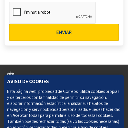
Verificación reCAPTCHA
ENVIAR
AVISO DE COOKIES
Política de cookies
Esta página web, propiedad de Correos, utiliza cookies propias
y de terceros con la finalidad de permitir su navegación,
Aviso legal
elaborar información estadística, analizar sus hábitos de
navegación y servir publicidad personalizada. Puedes hacer clic
Condiciones del servicio
en
Aceptar
todas para permitir el uso de todas las cookies.
También puedes rechazar todas (salvo las cookies necesarias)
Política de Privacidad Web
en el botón Rechazar todas, o elegir qué tipo de cookies