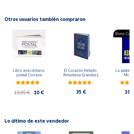
Autor: Osho
Editorial: deBolsillo
Cuenta
ISBN: 9788499895468
Otros usuarios también compraron
Idioma: Español
Área
Bono Cultu
cliente
Ubicación
Libro anecdotario 
El Corazón Helado. 
La asistent
Península
postal Correos
Almudena Grandes | 
McFa
y
Edición especial de 
Baleares
lujo | Libro con sello y 
matasellos
35 €
19,
Canarias,
19,95 €
10 €
Ceuta y
Melilla
Lo último de este vendedor