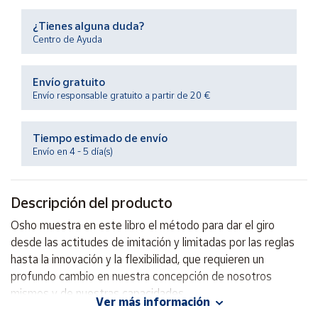
Productos
Solidarios
¿Tienes alguna duda?
Centro de Ayuda
Ayuda
Envío gratuito
Envío responsable gratuito a partir de 20 €
Centro
de ayuda
Tiempo estimado de envío
Contacto
Envío en 4 - 5 día(s)
Vendedores
Descripción del producto
Mapa de
Osho muestra en este libro el método para dar el giro
vendedores
desde las actitudes de imitación y limitadas por las reglas
Hazte
hasta la innovación y la flexibilidad, que requieren un
vendedor
profundo cambio en nuestra concepción de nosotros
mismos y de nuestras capacidades.
Área
Ver más información
vendedor