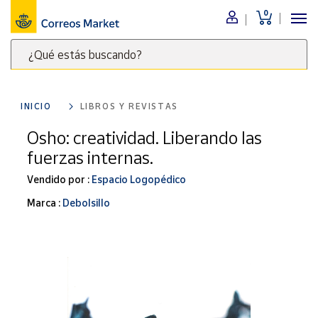
0
Menú
¿Qué estás buscando?
Nuestro
catálogo
Escribe
palabras
INICIO
LIBROS Y REVISTAS
clave
Alimentación
para
Osho: creatividad. Liberando las
Bebidas
buscar
fuerzas internas.
Ocio y cultura
productos
en
Vendido por :
Espacio Logopédico
Juguetes y
juegos
Correos
Marca :
Debolsillo
Market
Libros y
.
revistas
Merchandising
y regalos
Tienda de
Correos