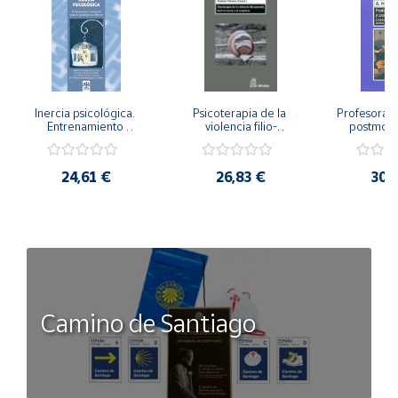
Inercia psicológica. 
Psicoterapia de la 
Profesorado,
Entrenamiento 
violencia filio-
postmode
Emocional para la 
parental. Entre el 
Cambian los
Igualdad de Género.
secreto y la 
cambi
vergüenza.
profes
24,61 €
26,83 €
30,
Camino de Santiago