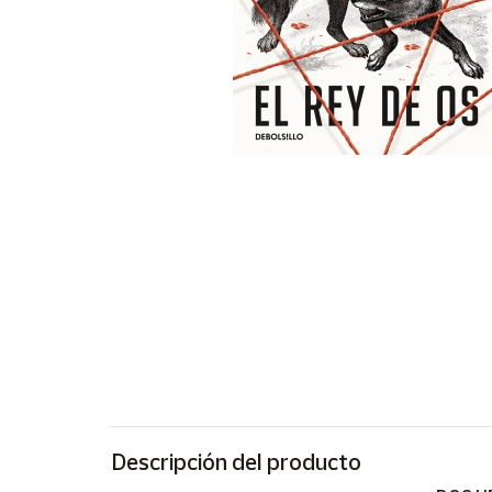
Artesanía
Oficina y
Papelería
Para Canarias,
Ceuta y Melilla
Más
populares
Bono
Cultural
Nuestros
vendedores
Las
novedades
de Correos
Market
Descripción del producto