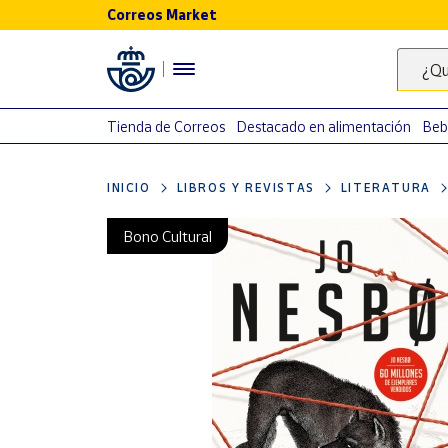
Correos Market
Menú
¿Qu
Nuestro
catálogo
Tienda de Correos
Destacado en alimentación
Beb
Alimentación
INICIO
LIBROS Y REVISTAS
LITERATURA
Bebidas
Ocio y cultura
Bono Cultural
Juguetes y
juegos
Libros y
revistas
Merchandising
y regalos
Tienda de
Correos