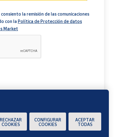
ecciones durante el proceso de compra.
 consiento la remisión de las comunicaciones
do con la
Política de Protección de datos
s Market
A
RECHAZAR
CONFIGURAR
ACEPTAR
ndedor lo envíe y cuando el pedido esté listo para
COOKIES
COOKIES
TODAS