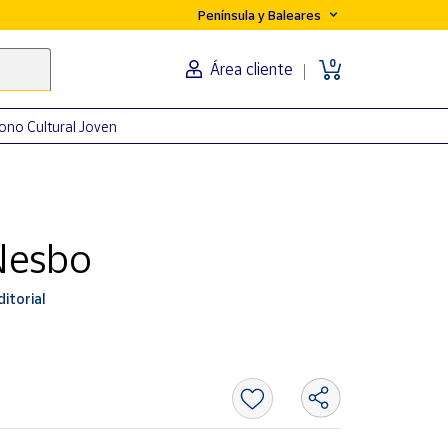
Península y Baleares
0
Área cliente
ono Cultural Joven
 Nesbo
itorial