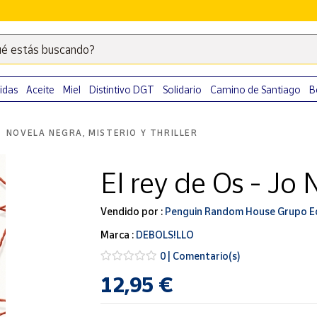
é estás buscando?
Escribe
palabras
clave
idas
Aceite
Miel
Distintivo DGT
Solidario
Camino de Santiago
B
para
buscar
NOVELA NEGRA, MISTERIO Y THRILLER
productos
en
El rey de Os - Jo
Correos
Market
.
Vendido por :
Penguin Random House Grupo Ed
Marca :
DEBOLS!LLO
0 | Comentario(s)
12,95 €