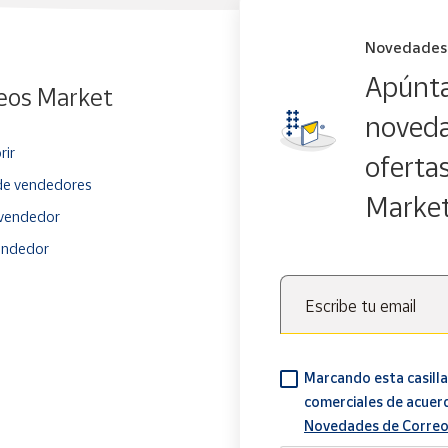
Novedades
Apúnta
eos Market
noveda
rir
oferta
e vendedores
Marke
vendedor
endedor
Escribe tu email
Marcando esta casilla
comerciales de acuer
Novedades de Correo