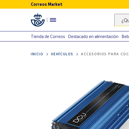
Correos Market
Menú
¿Qu
Nuestro
catálogo
Tienda de Correos
Destacado en alimentación
Beb
Alimentación
INICIO
VEHÍCULOS
ACCESORIOS PARA COC
Bebidas
Ocio y cultura
Juguetes y
juegos
Libros y
revistas
Merchandising
y regalos
Tienda de
Correos