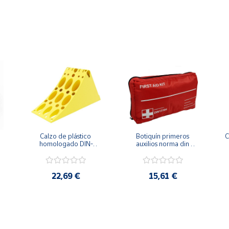
Calzo de plástico 
Botiquín primeros 
C
homologado DIN-
auxilios norma din 
76051 especial 
13164
 
furgonetas
22,69 €
15,61 €