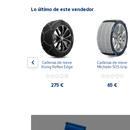
Lo último de este vendedor
Cuenta
Área
cliente
Ubicación
obilla 
Cadenas de nieve 
Cadenas de nieve 
brisas brazo 
König Reflex Edge
Michelin SOS Grip
Península
tálico
y
Baleares
28 €
275 €
65 €
Canarias,
Ceuta y
Melilla