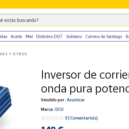
é estás buscando?
Escribe
palabras
clave
idas
Aceite
Miel
Distintivo DGT
Solidario
Camino de Santiago
B
para
buscar
HES Y OTROS
productos
en
Inversor de corri
Correos
Market
onda pura poten
.
Vendido por :
Acusticar
Marca :
DCU
0 | Comentario(s)