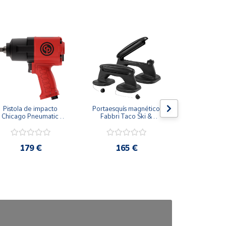
Pistola de impacto 
Portaesquís magnético 
Portaesquí
Chicago Pneumatic 
Fabbri Taco Ski & 
Snow
CP7741 1/2"
Board
179 €
165 €
189