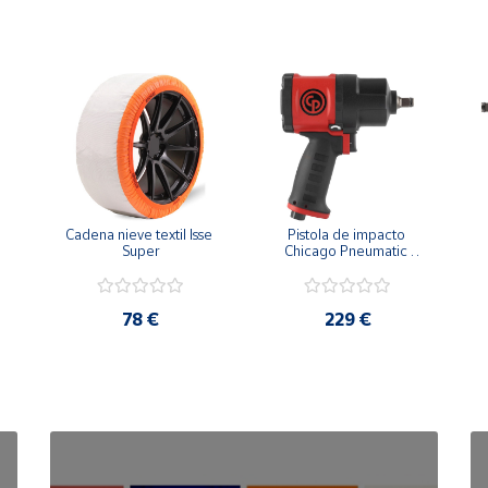
Cadena nieve textil Isse 
Pistola de impacto 
Super
Chicago Pneumatic 
CP7748 1/2"
78 €
229 €