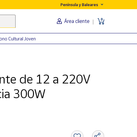
Península y Baleares
0
Área cliente
ono Cultural Joven
ente de 12 a 220V
cia 300W