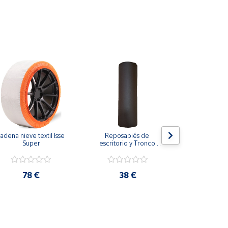
adena nieve textil Isse 
Reposapiés de 
Respaldo de
Super
escritorio y Tronco 
para veh
propioceptivo eutonía 
transpira
5p con funda
refrescant
coloca
78 €
38 €
17,2