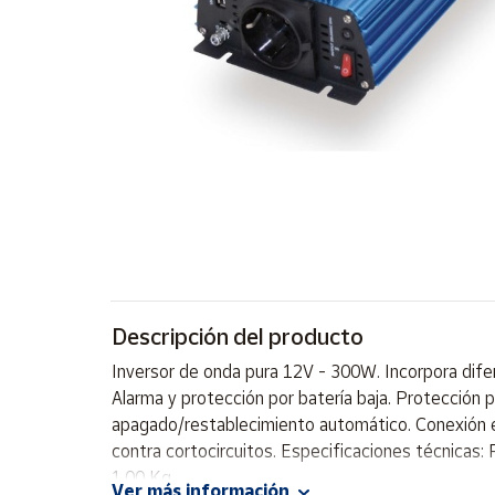
Artesanía
Oficina y
Papelería
Para Canarias,
Ceuta y Melilla
Más
populares
Bono
Cultural
Descripción del producto
Nuestros
vendedores
Inversor de onda pura 12V - 300W. Incorpora difer
Las
Alarma y protección por batería baja. Protección
novedades
apagado/restablecimiento automático. Conexión en
de Correos
Market
contra cortocircuitos. Especificaciones técnicas
1,00 Kg.
Ver más información