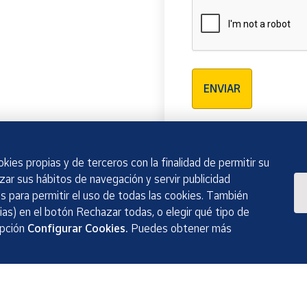
Verificación reCAPTCH
ENVIAR
kies propias y de terceros con la finalidad de permitir su
izar sus hábitos de navegación y servir publicidad
 para permitir el uso de todas las cookies. También
as) en el botón Rechazar todas, o elegir qué tipo de
opción
Configurar Cookies.
Puedes obtener más