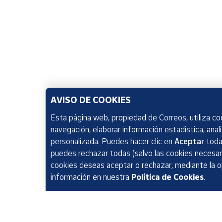
AVISO DE COOKIES
Esta página web, propiedad de Correos, utiliza coo
navegación, elaborar información estadística, anal
personalizada. Puedes hacer clic en
Aceptar
todas
puedes rechazar todas (salvo las cookies necesari
cookies deseas aceptar o rechazar, mediante la 
información en nuestra
Política de Cookies
.