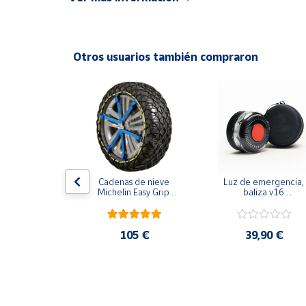
Productos
Solidarios
Otros usuarios también compraron
Ayuda
Centro
de ayuda
Contacto
Vendedores
e volante 
Cadenas de nieve 
Luz de emergencia, 
iel negro
Michelin Easy Grip 
baliza v16 
Evolution
geolocalizada - 
seguridad y visibilidad
Mapa de
en la carretera - con 
vendedores
funda protectora
,71 €
105 €
39,90 €
Hazte
vendedor
Área
vendedor