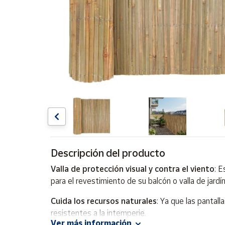
Artesanía
Oficina y
Papelería
Para Canarias,
Ceuta y Melilla
Más
populares
Bono
Cultural
Descripción del producto
Nuestros
vendedores
Valla de protección visual y contra el viento
: 
Las
para el revestimiento de su balcón o valla de jardín
novedades
de Correos
Cuida los recursos naturales
: Ya que las pantal
Market
resistentes a la intemperie.
Ver más información