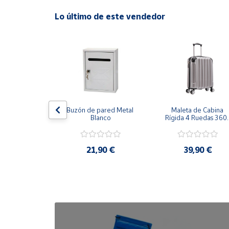
Lo último de este vendedor
Cuenta
Área
cliente
Ubicación
ha Grill 
Buzón de pared Metal 
Maleta de Cabina 
herente 
Blanco
Rígida 4 Ruedas 360º 
Península
ción 47cm
Esquinas reforzadas 
y
37L
Baleares
,99 €
21,90 €
39,90 €
Canarias,
Ceuta y
Melilla