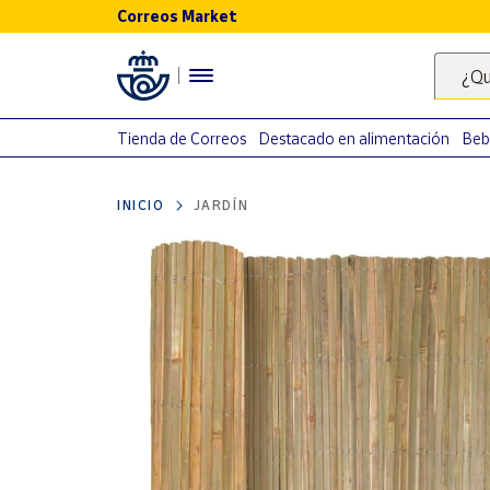
Correos Market
Menú
¿Qu
Nuestro
catálogo
Tienda de Correos
Destacado en alimentación
Beb
Alimentación
INICIO
JARDÍN
Bebidas
Ocio y cultura
Juguetes y
juegos
Libros y
revistas
Merchandising
y regalos
Tienda de
Correos