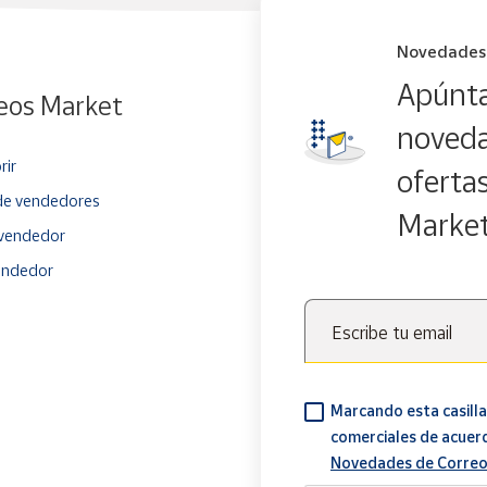
Novedades
Apúnta
eos Market
noveda
rir
oferta
e vendedores
Marke
vendedor
endedor
Escribe tu email
Marcando esta casilla
comerciales de acuer
Novedades de Correo