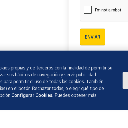
Verificación reCAPTCH
ENVIAR
kies propias y de terceros con la finalidad de permitir su
izar sus hábitos de navegación y servir publicidad
 para permitir el uso de todas las cookies. También
as) en el botón Rechazar todas, o elegir qué tipo de
opción
Configurar Cookies.
Puedes obtener más