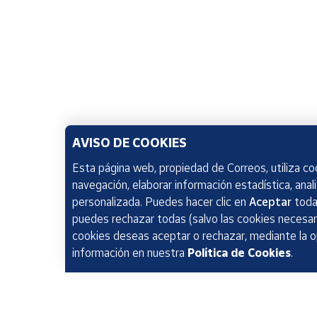
AVISO DE COOKIES
Esta página web, propiedad de Correos, utiliza coo
navegación, elaborar información estadística, anal
personalizada. Puedes hacer clic en
Aceptar
todas
puedes rechazar todas (salvo las cookies necesari
cookies deseas aceptar o rechazar, mediante la 
información en nuestra
Política de Cookies
.