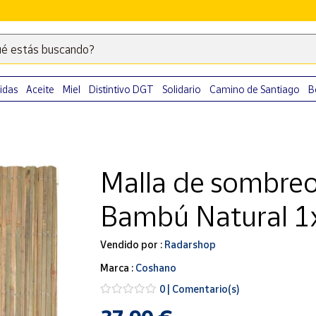
é estás buscando?
Escribe
palabras
clave
idas
Aceite
Miel
Distintivo DGT
Solidario
Camino de Santiago
B
para
buscar
productos
en
Malla de sombreo
Correos
Market
Bambú Natural 1
.
Vendido por :
Radarshop
Marca :
Coshano
0 | Comentario(s)