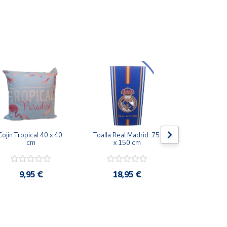
emencias de la intemperie, una cuerda de nailon o
 en cuenta que cada sección no sera 100% recta.
Cojin Tropical 40 x 40 
Toalla Real Madrid  75 
Toalla Stitc
cm
x 150 cm
c
9,95 €
18,95 €
10,9