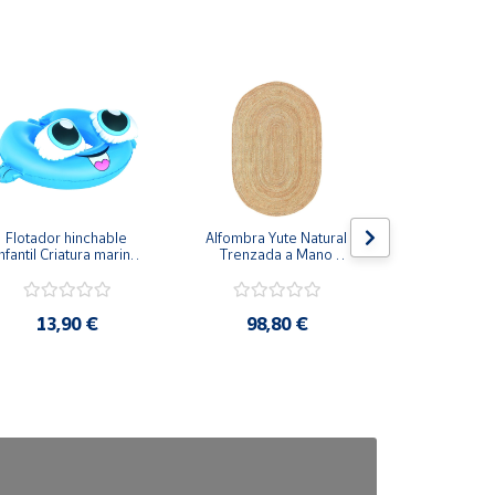
Flotador hinchable 
Alfombra Yute Natural 
Transportí
nfantil Criatura marina 
Trenzada a Mano 
Mascota
60x46cm
Ovalada
Cremallera
37x18
13,90 €
98,80 €
19,9