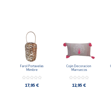
 la pantalla de bambú con un simple alambre resistente a las incl
valla.
 se trata de un producto que ha crecido de forma natural, tenga
es y mucho más, ideal para protegerse del viento y las miradas.
Farol Portavelas 
Cojin Decoracion 
Mimbre
Marruecos
17,95 €
12,95 €