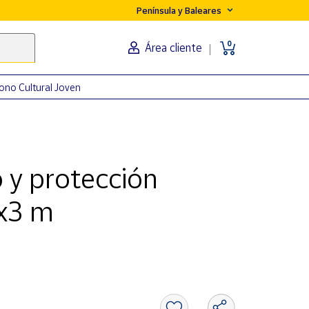
Península y Baleares
0
Área cliente
ono Cultural Joven
 y protección
x3 m