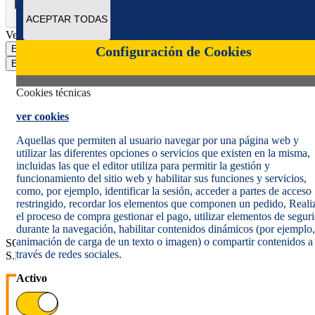
ACEPTAR TODAS
Verificación reCAPTCHA
Enviar
Configuración de Cookies
Enviar
Cookies técnicas
ver cookies
Aquellas que permiten al usuario navegar por una página web y
utilizar las diferentes opciones o servicios que existen en la misma,
incluidas las que el editor utiliza para permitir la gestión y
Política de cookies
funcionamiento del sitio web y habilitar sus funciones y servicios,
Aviso legal
como, por ejemplo, identificar la sesión, acceder a partes de acceso
Condiciones del servicio
restringido, recordar los elementos que componen un pedido, Reali
Política de Privacidad Web
el proceso de compra gestionar el pago, utilizar elementos de segur
Informe de transparencia
durante la navegación, habilitar contenidos dinámicos (por ejemplo,
animación de carga de un texto o imagen) o compartir contenidos a
SOCIEDAD ESTATAL CORREOS Y TELÉGRAFOS, S.A.,
través de redes sociales.
S.M.E. Todos los derechos reservados.
Activo