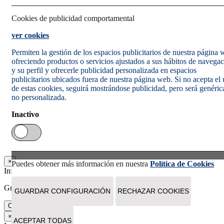
Cookies de publicidad comportamental
ver cookies
Permiten la gestión de los espacios publicitarios de nuestra página
ofreciendo productos o servicios ajustados a sus hábitos de navega
y su perfil y ofrecerle publicidad personalizada en espacios
publicitarios ubicados fuera de nuestra página web. Si no acepta el
de estas cookies, seguirá mostrándose publicidad, pero será genéric
no personalizada.
Inactivo
×
Puedes obtener más información en nuestra
Política de Cookies
Información
Gracias. Tu suscripción se ha realizado correctamente.
GUARDAR CONFIGURACIÓN
RECHAZAR COOKIES
Cerrar
×
ACEPTAR TODAS