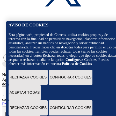
AVISO DE COOKIES
Esta página web, propiedad de Correos, utiliza cookies propias y de
terceros con la finalidad de permitir su navegación, elaborar información
estadística, analizar sus hábitos de navegación y servir publicidad
personalizada. Puedes hacer clic en
Aceptar
todas para permitir el uso de
todas las cookies. También puedes rechazar todas (salvo las cookies
necesarias) en el botón Rechazar todas, o elegir qué tipo de cookies desea
aceptar o rechazar, mediante la opción
Configurar Cookies.
Puedes
obtener más información en nuestra
Política de Cookies
.
Novedades
RECHAZAR COOKIES
CONFIGURAR COOKIES
Apúntate para recibir novedades, promociones y ofertas exclusivas
de Correos Market
Escribe tu email
ACEPTAR TODAS
Marcando esta casilla consiento la remisión de las
comunicaciones comerciales de acuerdo con la
Política de
Protección de datos Novedades de Correos Market
RECHAZAR COOKIES
CONFIGURAR COOKIES