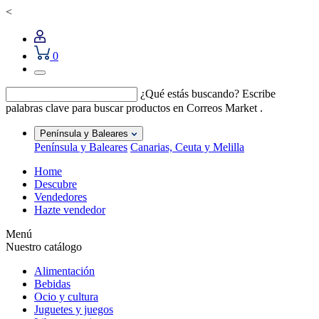
<
0
¿Qué estás buscando?
Escribe
palabras clave para buscar productos en Correos Market .
Península y Baleares
Península y Baleares
Canarias, Ceuta y Melilla
Home
Descubre
Vendedores
Hazte vendedor
Menú
Nuestro catálogo
Alimentación
Bebidas
Ocio y cultura
Juguetes y juegos