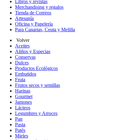
Libros y revistas
Merchandising y regalos
Tienda de Correos
Artesanía
Oficina y Papelería
Para Canarias, Ceuta y Melilla
Volver
Aceites
Aliños y Especias
Conservas
Dulces
Productos Ecológicos
Embutidos
Fruta
Frutos secos y semillas
Harinas
Gourmet
Jamones
Lácteos
Legumbres y Arroces
Pan
Pasta
Patés
Mieles