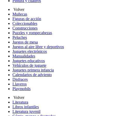
Pintura y cuadros
Volver
Muñecas
Figuras de acción
Coleccionables
Construcciones
Puzzles y rompecabezas
Peluches
Juegos de mesa
Juegos al aire libre y deportivos
Juguetes electrónicos
Manualidades
Juguetes educativos
Vehículos de juguete
Juguetes primera infancia
Calendarios de adviento
Disfraces
Llaveros
Playmobils
Volver
Literatura
Libros infantiles
Literatura juvenil