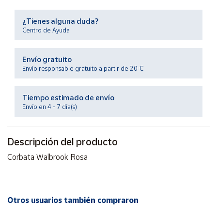
Productos
Solidarios
¿Tienes alguna duda?
Centro de Ayuda
Ayuda
Envío gratuito
Envío responsable gratuito a partir de 20 €
Centro
de ayuda
Contacto
Tiempo estimado de envío
Envío en 4 - 7 día(s)
Vendedores
Descripción del producto
Mapa de
Corbata Walbrook Rosa
vendedores
Hazte
vendedor
Otros usuarios también compraron
Área
vendedor