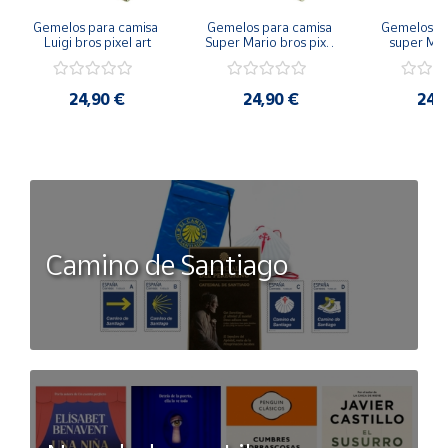
Gemelos para camisa 
Gemelos para camisa 
Gemelos pa
Luigi bros pixel art
Super Mario bros pixel 
super Mari
art
Luigi pi
24,90 €
24,90 €
24,
Camino de Santiago