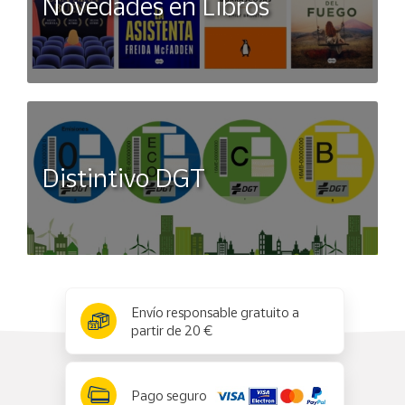
Novedades en Libros
Distintivo DGT
x
✕
Envío responsable gratuito a
partir de 20 €
Pago seguro