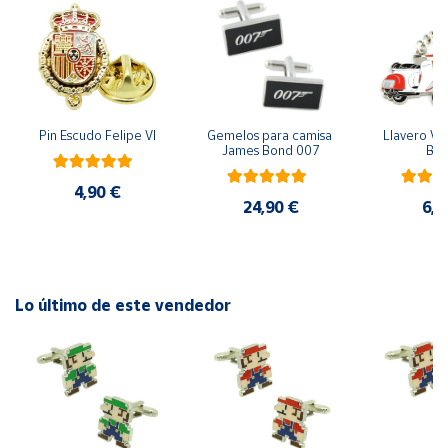
Cuenta
Área
cliente
Pin Escudo Felipe VI
Gemelos para camisa 
Llavero Ves
James Bond 007
Bla
Ubicación
4,90 €
24,90 €
6,9
Península
y
Baleares
Lo último de este vendedor
Canarias,
Ceuta y
Melilla