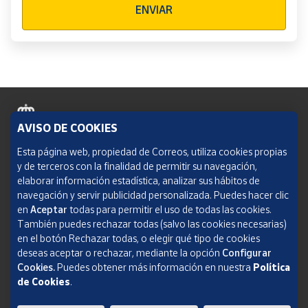
ENVIAR
AVISO DE COOKIES
Política de cookies
Esta página web, propiedad de Correos, utiliza cookies propias
y de terceros con la finalidad de permitir su navegación,
Aviso legal
elaborar información estadística, analizar sus hábitos de
navegación y servir publicidad personalizada. Puedes hacer clic
Condiciones del servicio
en
Aceptar
todas para permitir el uso de todas las cookies.
También puedes rechazar todas (salvo las cookies necesarias)
Política de Privacidad Web
en el botón Rechazar todas, o elegir qué tipo de cookies
deseas aceptar o rechazar, mediante la opción
Configurar
Informe de transparencia
Cookies.
Puedes obtener más información en nuestra
Política
SOCIEDAD ESTATAL CORREOS Y TELÉGRAFOS, S.A., S.M.E. Todos los derechos
de Cookies
.
reservados.