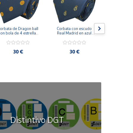
orbata de Dragon ball 
Corbata con escudo 
Corbata Cohe
on bola de 4 estrellas 
Real Madrid en azul 
en azul 
azul marino
marino
30 €
30 €
30
Distintivo DGT