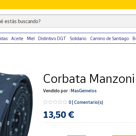
é estás buscando?
Escribe
palabras
clave
idas
Aceite
Miel
Distintivo DGT
Solidario
Camino de Santiago
B
para
buscar
productos
en
Corbata Manzoni
Correos
Market
.
Vendido por :
MasGemelos
0 | Comentario(s)
13,50 €