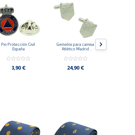
Pin Protección Civil 
Gemelos para camisa 
Pin Escarape
España
Atlético Madrid 
Plateado
3,9
3,90 €
24,90 €