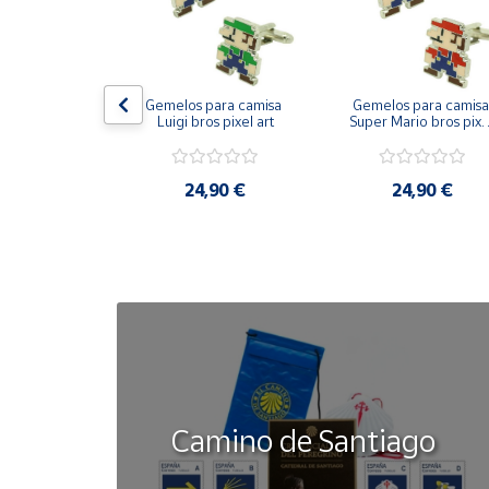
Cuenta
on bandera 
Gemelos para camisa 
Gemelos para camisa 
Área
ástica - Toro
Luigi bros pixel art
Super Mario bros pixel
cliente
art
50 €
24,90 €
24,90 €
Ubicación
Península
y
Baleares
Canarias,
Ceuta y
Melilla
Camino de Santiago