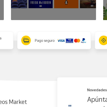
a
Pago seguro
Novedades
Apúnta
eos Market