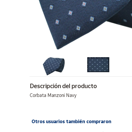
Artesanía
Oficina y
Papelería
Para Canarias,
Ceuta y Melilla
Más
populares
Bono
Cultural
Descripción del producto
Nuestros
vendedores
Corbata Manzoni Navy
Las
novedades
de Correos
Market
Otros usuarios también compraron