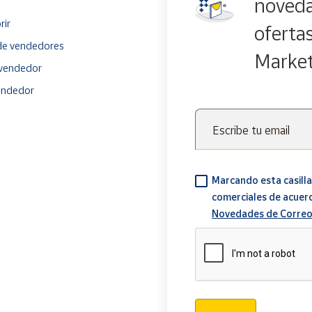
noveda
rir
oferta
e vendedores
Marke
vendedor
endedor
Escribe tu email
Marcando esta casilla
comerciales de acuer
Novedades de Correo
Verificación reCAPTCH