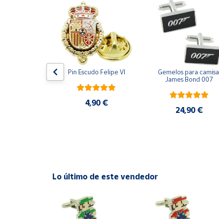
Productos
Solidarios
Ayuda
Centro
ara camisa 
Pin Escudo Felipe VI
Gemelos para camisa 
Bomberos 3D 
James Bond 007
de ayuda
acero
Contacto
4,90 €
,90 €
24,90 €
Vendedores
Mapa de
vendedores
Lo último de este vendedor
Hazte
vendedor
Área
vendedor