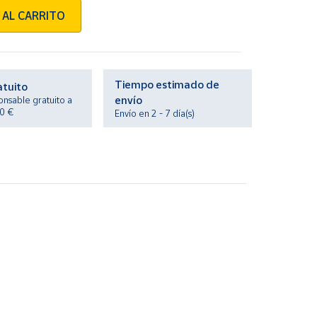
 AL CARRITO
Tiempo estimado de
atuito
envío
onsable gratuito a
20 €
Envío en 2 - 7 día(s)