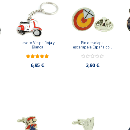
Llavero Vespa Roja y 
Pin de solapa 
Blanca
escarapela España con 
Cruz de San Andrés
6,95 €
3,90 €