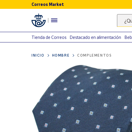
Correos Market
Menú
¿Qu
Nuestro
catálogo
Tienda de Correos
Destacado en alimentación
Beb
Alimentación
INICIO
HOMBRE
COMPLEMENTOS
Bebidas
Ocio y cultura
Juguetes y
juegos
Libros y
revistas
Merchandising
y regalos
Tienda de
Correos