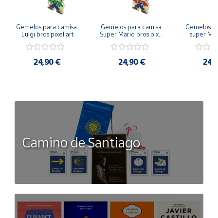
Gemelos para camisa 
Gemelos para camisa 
Gemelos pa
Luigi bros pixel art
Super Mario bros pixel 
super Mari
art
Luigi pi
24,90 €
24,90 €
24,
Camino de Santiago