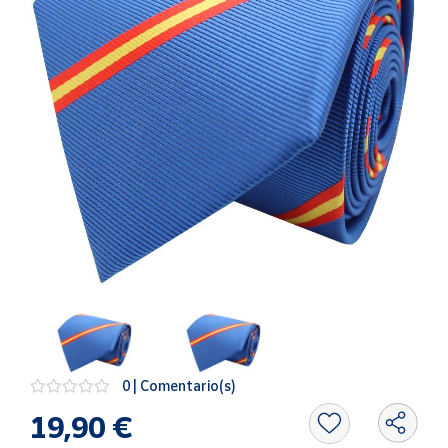
Artesanía
Oficina y
Papelería
Para Canarias,
Ceuta y Melilla
Más
populares
Bono
Cultural
Nuestros
vendedores
Las
novedades
0 | Comentario(s)
de Correos
Market
19,90 €