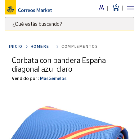
0
Menú
¿Qué estás buscando?
Nuestro
catálogo
Escribe
palabras
INICIO
HOMBRE
COMPLEMENTOS
clave
Alimentación
para
Corbata con bandera España
Bebidas
buscar
diagonal azul claro
Ocio y cultura
productos
en
Vendido por :
MasGemelos
Juguetes y
juegos
Correos
Market
Libros y
.
revistas
Merchandising
y regalos
Tienda de
Correos