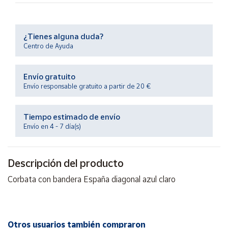
Productos
Solidarios
¿Tienes alguna duda?
Ayuda
Centro de Ayuda
Centro
Envío gratuito
de ayuda
Envío responsable gratuito a partir de 20 €
Contacto
Tiempo estimado de envío
Envío en 4 - 7 día(s)
Vendedores
Mapa de
Descripción del producto
vendedores
Corbata con bandera España diagonal azul claro
Hazte
vendedor
Área
vendedor
Otros usuarios también compraron