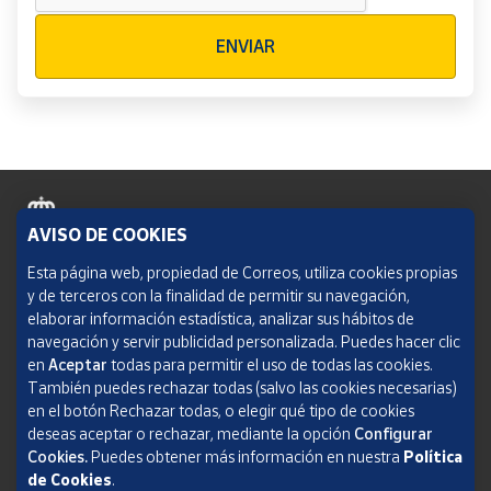
Verificación reCAPTCHA
ENVIAR
AVISO DE COOKIES
Política de cookies
Esta página web, propiedad de Correos, utiliza cookies propias
y de terceros con la finalidad de permitir su navegación,
Aviso legal
elaborar información estadística, analizar sus hábitos de
navegación y servir publicidad personalizada. Puedes hacer clic
Condiciones del servicio
en
Aceptar
todas para permitir el uso de todas las cookies.
También puedes rechazar todas (salvo las cookies necesarias)
Política de Privacidad Web
en el botón Rechazar todas, o elegir qué tipo de cookies
deseas aceptar o rechazar, mediante la opción
Configurar
Informe de transparencia
Cookies.
Puedes obtener más información en nuestra
Política
SOCIEDAD ESTATAL CORREOS Y TELÉGRAFOS, S.A., S.M.E. Todos los derechos
de Cookies
.