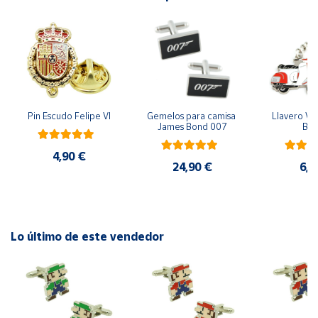
Cuenta
Área
cliente
Pin Escudo Felipe VI
Gemelos para camisa 
Llavero Ves
James Bond 007
Bla
Ubicación
4,90 €
24,90 €
6,9
Península
y
Baleares
Canarias,
Ceuta y
Lo último de este vendedor
Melilla