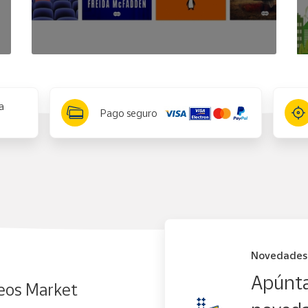
a
Pago seguro
Novedades
Apúnta
eos Market