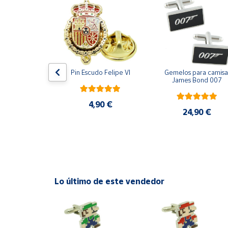
Productos
Solidarios
Ayuda
ara camisa 
Pin Escudo Felipe VI
Gemelos para camisa 
Centro
Bomberos 3D 
James Bond 007
de ayuda
acero
Contacto
4,90 €
,90 €
24,90 €
Vendedores
Mapa de
vendedores
Lo último de este vendedor
Hazte
vendedor
Área
vendedor