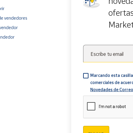
noveda
rir
oferta
e vendedores
Marke
vendedor
endedor
Escribe tu email
Marcando esta casilla
comerciales de acuer
Novedades de Correo
Verificación reCAPTCH