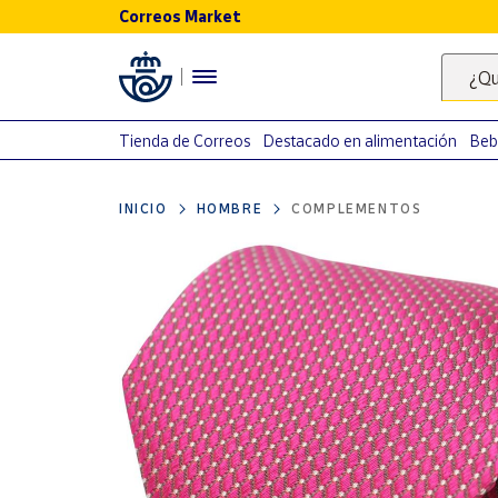
Correos Market
Menú
¿Qu
Nuestro
catálogo
Tienda de Correos
Destacado en alimentación
Beb
Alimentación
INICIO
HOMBRE
COMPLEMENTOS
Bebidas
Ocio y cultura
Juguetes y
juegos
Libros y
revistas
Merchandising
y regalos
Tienda de
Correos