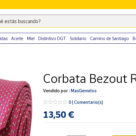
é estás buscando?
Escribe
palabras
clave
idas
Aceite
Miel
Distintivo DGT
Solidario
Camino de Santiago
B
para
buscar
productos
en
Corbata Bezout 
Correos
Market
.
Vendido por :
MasGemelos
0 | Comentario(s)
13,50 €