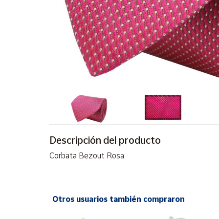
Artesanía
Oficina y
Papelería
Para Canarias,
Ceuta y Melilla
Más
populares
Bono
Cultural
Descripción del producto
Nuestros
Corbata Bezout Rosa
vendedores
Las
novedades
de Correos
Otros usuarios también compraron
Market