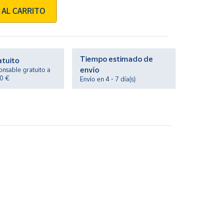
 AL CARRITO
Tiempo estimado de
atuito
envío
onsable gratuito a
20 €
Envío en 4 - 7 día(s)