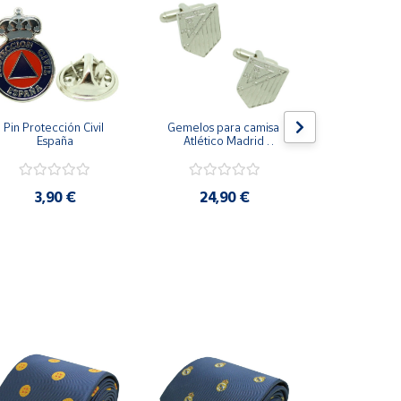
Pin Protección Civil 
Gemelos para camisa 
Pin Escarape
España
Atlético Madrid 
Plateado
3,9
3,90 €
24,90 €