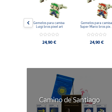
Cuenta
on bandera 
Gemelos para camisa 
Gemelos para camisa 
Área
ástica - Toro
Luigi bros pixel art
Super Mario bros pixel
cliente
art
50 €
24,90 €
24,90 €
Ubicación
Península
y
Baleares
Canarias,
Ceuta y
Melilla
Camino de Santiago