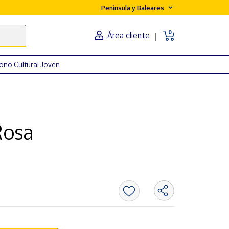
Península y Baleares
0
Área cliente
ono Cultural Joven
Rosa