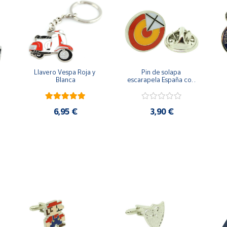
Llavero Vespa Roja y 
Pin de solapa 
Blanca
escarapela España con 
Cruz de San Andrés
6,95 €
3,90 €