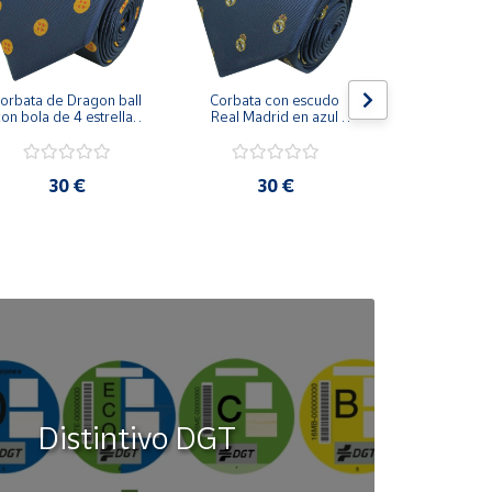
orbata de Dragon ball 
Corbata con escudo 
Corbata Cohe
on bola de 4 estrellas 
Real Madrid en azul 
en azul 
azul marino
marino
30 €
30 €
30
Distintivo DGT