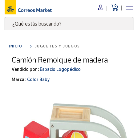
0
Menú
¿Qué estás buscando?
Nuestro
catálogo
Escribe
palabras
INICIO
JUGUETES Y JUEGOS
clave
Alimentación
para
Camión Remolque de madera
Bebidas
buscar
Ocio y cultura
Vendido por :
Espacio Logopédico
productos
en
Juguetes y
Marca :
Color Baby
juegos
Correos
Market
Libros y
.
revistas
Merchandising
y regalos
Tienda de
Correos