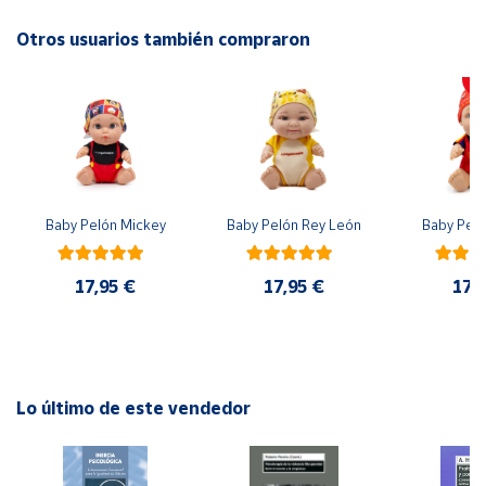
Otros usuarios también compraron
Cuenta
Área
cliente
Ubicación
Baby Pelón Mickey
Baby Pelón Rey León
Baby Peló
Península
y
17,95 €
17,95 €
17,
Baleares
Canarias,
Ceuta y
Melilla
Lo último de este vendedor