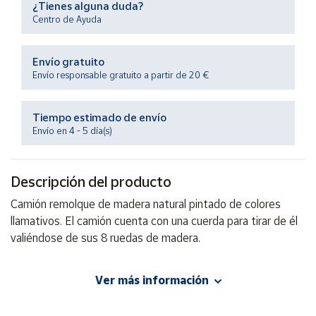
¿Tienes alguna duda?
Productos
Solidarios
Centro de Ayuda
Envío gratuito
Ayuda
Envío responsable gratuito a partir de 20 €
Centro
de ayuda
Tiempo estimado de envío
Envío en 4 - 5 día(s)
Contacto
Descripción del producto
Vendedores
Camión remolque de madera natural pintado de colores
llamativos. El camión cuenta con una cuerda para tirar de él
Mapa de
vendedores
valiéndose de sus 8 ruedas de madera.
Hazte
vendedor
Ver más información
EAN: 8412842436190
Área
vendedor