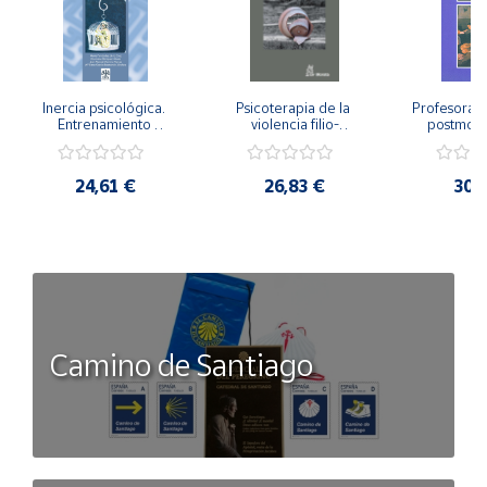
Inercia psicológica. 
Psicoterapia de la 
Profesorado,
Entrenamiento 
violencia filio-
postmode
Emocional para la 
parental. Entre el 
Cambian los
Igualdad de Género.
secreto y la 
cambi
vergüenza.
profes
24,61 €
26,83 €
30,
Camino de Santiago