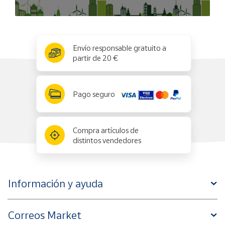
¡Con el Perrito Infantil de Arrastre de Aventuras, cada
paseo se convierte en una emocionante aventura para tu
pequeño explorador! ¡Haz que forme parte de su mundo de
juego hoy mismo!
x
✕
Envío responsable gratuito a
¡Advertencias de seguridad!:
partir de 20 €
- Cumple las normas europeas de seguridad.
- Utilizar bajo vigilancia directa de un adulto.
- Los Juguetes deben mantenerse alejados del fuego o
Pago seguro
zonas de fuentes de calor.
- Los productos que requieren de en montaje previo,
siempre debe ser ejecutado por un adulto.
Compra artículos de
- Retirar los flejes de plástico y los cables antes de dar el
distintos vendedores
juguete al niño/a.
- Recuerde que en el embalaje y/o en el interior del envase
del juguete existen más instrucciones, recomendaciones y
Información y ayuda
advertencias de seguridad. Léalas con atención.
- Guardar toda la información para futuras consultas.
Correos Market