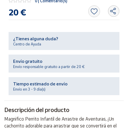
0 | Comentario(s)
Productos
Solidarios
20 €
Ayuda
¿Tienes alguna duda?
Centro
Centro de Ayuda
de ayuda
Contacto
Envío gratuito
Envío responsable gratuito a partir de 20 €
Vendedores
Tiempo estimado de envío
Mapa de
Envío en 3 - 9 día(s)
vendedores
Hazte
Descripción del producto
vendedor
Área
Magnifico Perrito Infantil de Arrastre de Aventuras, ¡Un
vendedor
cachorrito adorable para arrastrar que se convertirá en el