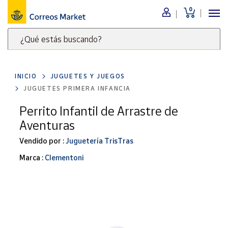
0
Menú
¿Qué estás buscando?
Nuestro
catálogo
Escribe
palabras
INICIO
JUGUETES Y JUEGOS
clave
Alimentación
JUGUETES PRIMERA INFANCIA
para
Bebidas
buscar
Perrito Infantil de Arrastre de
Ocio y cultura
productos
Aventuras
en
Juguetes y
juegos
Correos
Vendido por :
Juguetería TrisTras
Market
Libros y
Marca :
Clementoni
.
revistas
Merchandising
y regalos
Tienda de
Correos