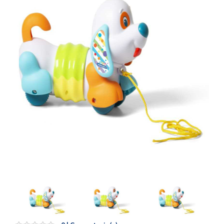
Artesanía
Oficina y
Papelería
Para Canarias,
Ceuta y Melilla
Más
populares
Bono
Cultural
Nuestros
vendedores
Las
novedades
de Correos
Market