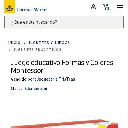
0
Menú
¿Qué estás buscando?
Nuestro
catálogo
Escribe
palabras
INICIO
JUGUETES Y JUEGOS
clave
Alimentación
JUGUETES EDUCATIVOS
para
Bebidas
buscar
Juego educativo Formas y Colores
Ocio y cultura
productos
Montessori
en
Juguetes y
juegos
Correos
Vendido por :
Juguetería TrisTras
Market
Libros y
Marca :
Clementoni
.
revistas
Merchandising
y regalos
Tienda de
Correos