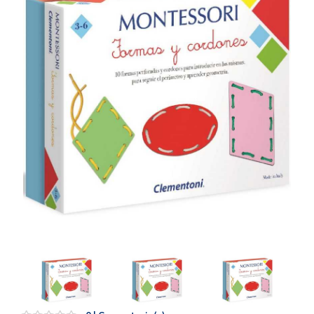
Artesanía
Oficina y
Papelería
Para Canarias,
Ceuta y Melilla
Más
populares
Bono
Cultural
Nuestros
vendedores
Las
novedades
de Correos
Market