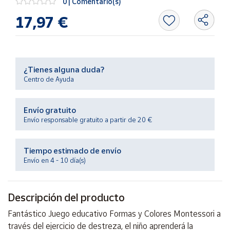
0 | Comentario(s)
Productos
Solidarios
17,97 €
Ayuda
¿Tienes alguna duda?
Centro
Centro de Ayuda
de ayuda
Contacto
Envío gratuito
Envío responsable gratuito a partir de 20 €
Vendedores
Tiempo estimado de envío
Mapa de
Envío en 4 - 10 día(s)
vendedores
Hazte
Descripción del producto
vendedor
Área
Fantástico Juego educativo Formas y Colores Montessori a
vendedor
través del ejercicio de destreza, el niño aprenderá la