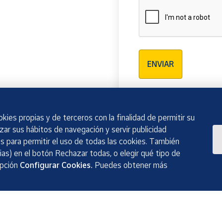
Verificación reCAPTCH
ENVIAR
kies propias y de terceros con la finalidad de permitir su
izar sus hábitos de navegación y servir publicidad
 para permitir el uso de todas las cookies. También
as) en el botón Rechazar todas, o elegir qué tipo de
opción
Configurar Cookies.
Puedes obtener más