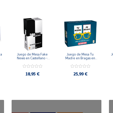
antes de dar al niño/a
a 
Juego de Mesa Fake 
Juego de Mesa Tu 
J
News en Castellano - 
Madre en Bragas en 
Topi Games
Castellano - Topi 
Games
u
18,95 €
25,99 €