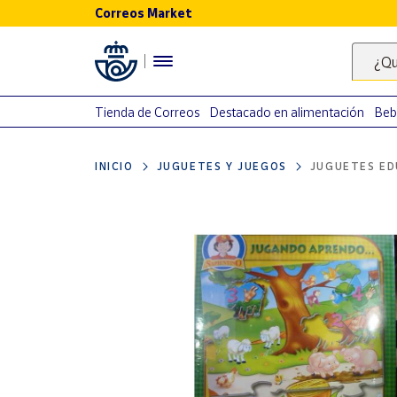
Correos Market
Menú
¿Qu
Nuestro
catálogo
Tienda de Correos
Destacado en alimentación
Beb
Alimentación
INICIO
JUGUETES Y JUEGOS
JUGUETES ED
Bebidas
Ocio y cultura
Juguetes y
juegos
Libros y
revistas
Merchandising
y regalos
Tienda de
Correos