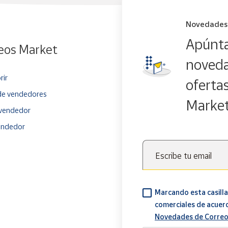
Novedades
Apúnta
eos Market
noveda
rir
oferta
e vendedores
Marke
vendedor
endedor
Escribe tu email
Marcando esta casilla
comerciales de acuer
Novedades de Correo