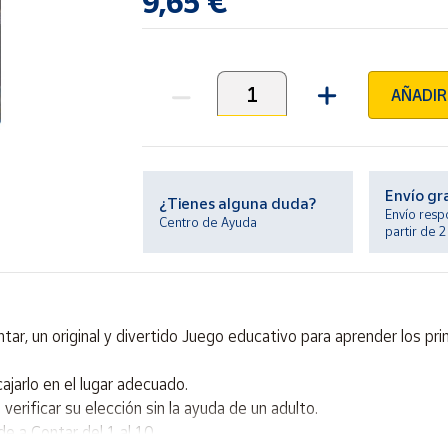
9,65 €
AÑADIR
Unidades
Envío gr
¿Tienes alguna duda?
Envío resp
Centro de Ayuda
partir de 
tar, un original y divertido Juego educativo para aprender los p
ajarlo en el lugar adecuado.
verificar su elección sin la ayuda de un adulto.
e a Contar del 1 al 10