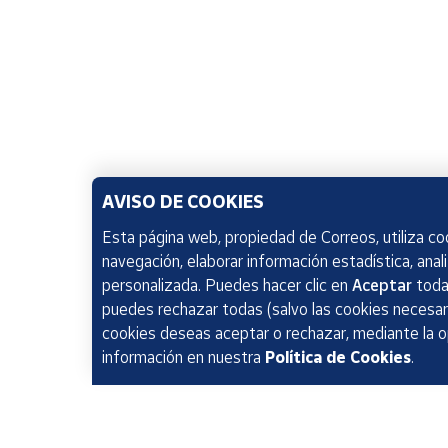
AVISO DE COOKIES
Esta página web, propiedad de Correos, utiliza coo
navegación, elaborar información estadística, anal
personalizada. Puedes hacer clic en
Aceptar
todas
puedes rechazar todas (salvo las cookies necesari
cookies deseas aceptar o rechazar, mediante la 
información en nuestra
Política de Cookies
.