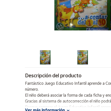
Artesanía
Oficina y
Papelería
Para Canarias,
Ceuta y Melilla
Más
populares
Bono
Cultural
Descripción del producto
Nuestros
vendedores
Fantástico Juego Educativo Infantil aprende a Con
Las
número.
novedades
El niño deberá asociar la forma de cada ficha y enc
de Correos
Market
Gracias al sistema de autocorrección el niño podrá 
Porque comprar el Juego Educativo Infantil aprend
Ver más información