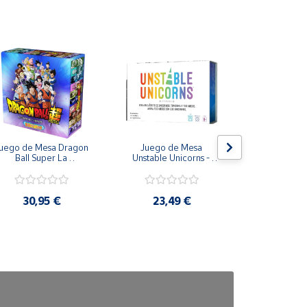
uego de Mesa Dragon 
Juego de Mesa 
Peluche ele
Ball Super La 
Unstable Unicorns - 
Real FX To
supervivencia del 
Asmodee
Puppetronic
niverso en Castellano - 
Topi Games
30,95 €
23,49 €
73