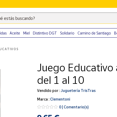
é estás buscando?
Escribe
palabras
clave
idas
Aceite
Miel
Distintivo DGT
Solidario
Camino de Santiago
B
para
buscar
UCATIVOS
productos
en
Juego Educativo 
Correos
Market
del 1 al 10
.
Vendido por :
Juguetería TrisTras
Marca :
Clementoni
0 | Comentario(s)