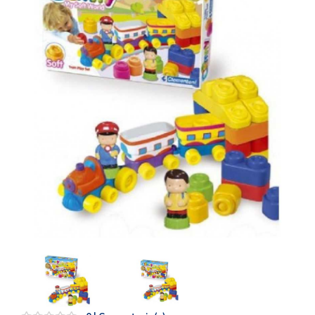
Artesanía
Oficina y
Papelería
Para Canarias,
Ceuta y Melilla
Más
populares
Bono
Cultural
Nuestros
vendedores
Las
novedades
de Correos
Market