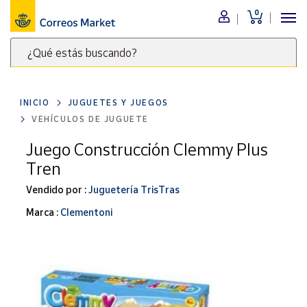
0
Menú
¿Qué estás buscando?
Nuestro
catálogo
Escribe
palabras
INICIO
JUGUETES Y JUEGOS
clave
Alimentación
VEHÍCULOS DE JUGUETE
para
Bebidas
buscar
Juego Construcción Clemmy Plus
Ocio y cultura
productos
Tren
en
Juguetes y
juegos
Correos
Vendido por :
Juguetería TrisTras
Market
Libros y
Marca :
Clementoni
.
revistas
Merchandising
y regalos
Tienda de
Correos