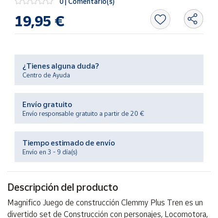
0 | Comentario(s)
Productos
Solidarios
19,95 €
Ayuda
¿Tienes alguna duda?
Centro
Centro de Ayuda
de ayuda
Contacto
Envío gratuito
Envío responsable gratuito a partir de 20 €
Vendedores
Tiempo estimado de envío
Mapa de
Envío en 3 - 9 día(s)
vendedores
Hazte
Descripción del producto
vendedor
Área
Magnifico Juego de construcción Clemmy Plus Tren es un
vendedor
divertido set de Construcción con personajes, Locomotora,