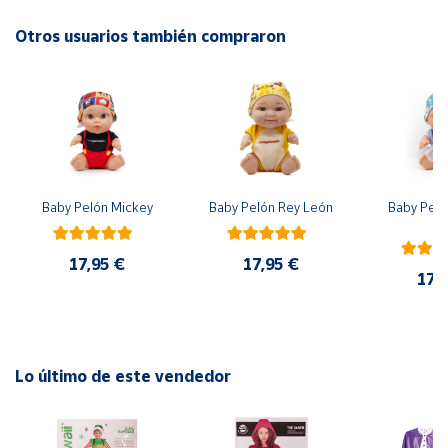
Con Manuel Ilustrado para su fácil uso.
Otros usuarios también compraron
Cuenta
Edad recomendada, a partir de 8 años.
Área
cliente
Ubicación
Baby Pelón Mickey
Baby Pelón Rey León
Baby Peló
El
Península
y
17,95 €
17,95 €
Baleares
17,
Canarias,
Ceuta y
Melilla
Lo último de este vendedor