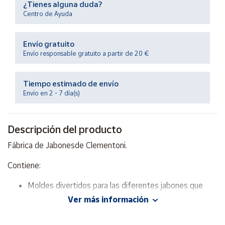
¿Tienes alguna duda?
Productos
Solidarios
Centro de Ayuda
Envío gratuito
Ayuda
Envío responsable gratuito a partir de 20 €
Centro
de ayuda
Tiempo estimado de envío
Envío en 2 - 7 día(s)
Contacto
Descripción del producto
Vendedores
Fábrica de Jabonesde Clementoni.
Mapa de
Contiene:
vendedores
Hazte
Moldes divertidos para las diferentes jabones que
vendedor
crearás.
Ver más información
Área
Moldes para bombas de baño.
vendedor
Ingredientes cosméticos para tus creaciones.