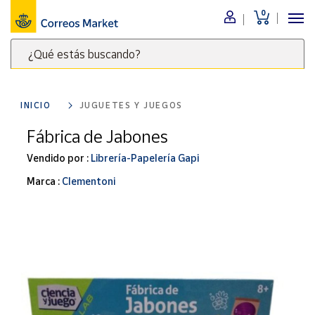
0
Menú
¿Qué estás buscando?
Nuestro
catálogo
Escribe
palabras
INICIO
JUGUETES Y JUEGOS
clave
Alimentación
para
Fábrica de Jabones
Bebidas
buscar
Ocio y cultura
Vendido por :
Librería-Papelería Gapi
productos
en
Juguetes y
Marca :
Clementoni
juegos
Correos
Market
Libros y
.
revistas
Merchandising
y regalos
Tienda de
Correos