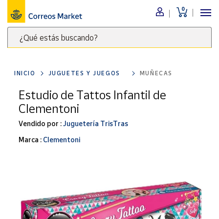
0
Menú
¿Qué estás buscando?
Nuestro
catálogo
Escribe
palabras
INICIO
JUGUETES Y JUEGOS
MUÑECAS
clave
Alimentación
para
Estudio de Tattos Infantil de
Bebidas
buscar
Clementoni
Ocio y cultura
productos
en
Vendido por :
Juguetería TrisTras
Juguetes y
juegos
Correos
Marca :
Clementoni
Market
Libros y
.
revistas
Merchandising
y regalos
Tienda de
Correos