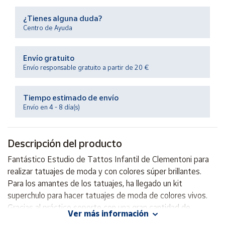
Productos
Solidarios
¿Tienes alguna duda?
Centro de Ayuda
Ayuda
Envío gratuito
Envío responsable gratuito a partir de 20 €
Centro
de ayuda
Tiempo estimado de envío
Contacto
Envío en 4 - 8 día(s)
Vendedores
Descripción del producto
Mapa de
Fantástico Estudio de Tattos Infantil de Clementoni para
vendedores
realizar tatuajes de moda y con colores súper brillantes.
Hazte
Para los amantes de los tatuajes, ha llegado un kit
vendedor
superchulo para hacer tatuajes de moda de colores vivos.
Gracias al práctico soporte con una gran cantidad de
Área
Ver más información
vendedor
accesorios será muy fácil dar rienda suelta a la imaginación y