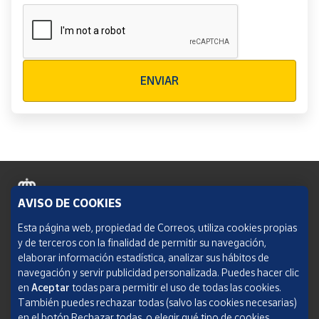
Verificación reCAPTCHA
ENVIAR
AVISO DE COOKIES
Política de cookies
Esta página web, propiedad de Correos, utiliza cookies propias
y de terceros con la finalidad de permitir su navegación,
Aviso legal
elaborar información estadística, analizar sus hábitos de
navegación y servir publicidad personalizada. Puedes hacer clic
Condiciones del servicio
en
Aceptar
todas para permitir el uso de todas las cookies.
También puedes rechazar todas (salvo las cookies necesarias)
Política de Privacidad Web
en el botón Rechazar todas, o elegir qué tipo de cookies