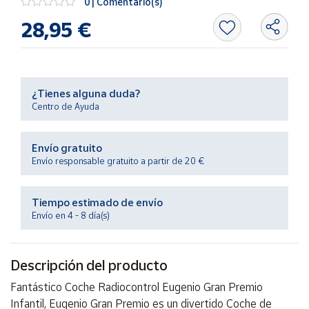
0 | Comentario(s)
Productos
Solidarios
28,95 €
Ayuda
¿Tienes alguna duda?
Centro
Centro de Ayuda
de ayuda
Contacto
Envío gratuito
Envío responsable gratuito a partir de 20 €
Vendedores
Tiempo estimado de envío
Mapa de
Envío en 4 - 8 día(s)
vendedores
Hazte
Descripción del producto
vendedor
Área
Fantástico Coche Radiocontrol Eugenio Gran Premio
vendedor
Infantil, Eugenio Gran Premio es un divertido Coche de