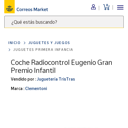
0
Menú
¿Qué estás buscando?
Nuestro
catálogo
Escribe
palabras
INICIO
JUGUETES Y JUEGOS
clave
Alimentación
JUGUETES PRIMERA INFANCIA
para
Bebidas
buscar
Coche Radiocontrol Eugenio Gran
Ocio y cultura
productos
Premio Infantil
en
Juguetes y
juegos
Correos
Vendido por :
Juguetería TrisTras
Market
Libros y
Marca :
Clementoni
.
revistas
Merchandising
y regalos
Tienda de
Correos