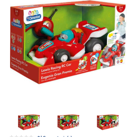
Artesanía
Oficina y
Papelería
Para Canarias,
Ceuta y Melilla
Más
populares
Bono
Cultural
Nuestros
vendedores
Las
novedades
de Correos
Market