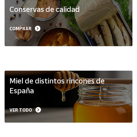
Productos
Conservas de calidad
Solidarios
Ayuda
COMPRAR
Centro
de ayuda
Contacto
Vendedores
Miel de distintos rincones de
España
Mapa de
vendedores
VER TODO
Hazte
vendedor
Área
vendedor