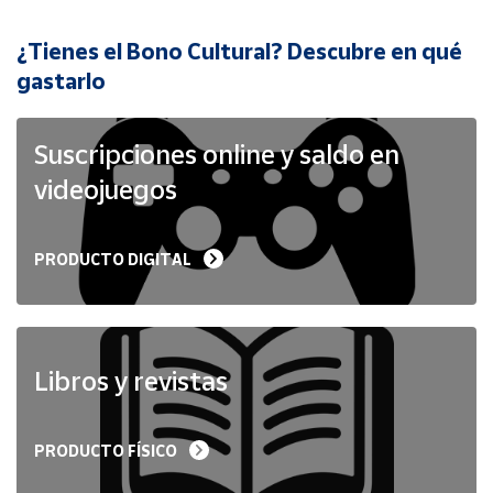
¿Tienes el Bono Cultural? Descubre en qué
Cuenta
gastarlo
Área
cliente
Suscripciones online y saldo en
videojuegos
Ubicación
PRODUCTO DIGITAL
Península
y
Baleares
Canarias,
Ceuta y
Libros y revistas
Melilla
PRODUCTO FÍSICO