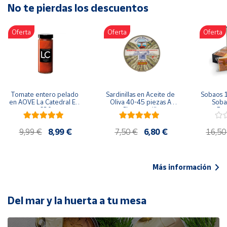
No te pierdas los descuentos
Artesanía
Oficina y
Oferta
Oferta
Oferta
Papelería
Para Canarias,
Ceuta y Melilla
Más
Tomate entero pelado 
Sardinillas en Aceite de 
Sobaos 1
populares
en AOVE La Catedral ER-
Oliva 40-45 piezas A 
Sobao
630
Churrusquiña
Paq
Bono
9,99 €
8,99 €
7,50 €
6,80 €
16,50
Cultural
Nuestros
vendedores
Más información
Las
novedades
de Correos
Del mar y la huerta a tu mesa
Market