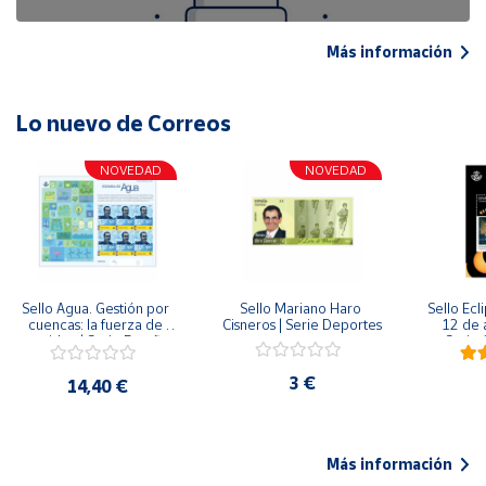
Más información
Lo nuevo de Correos
NOVEDAD
NOVEDAD
Sello Agua. Gestión por 
Sello Mariano Haro 
Sello Ecl
cuencas: la fuerza de 
Cisneros | Serie Deportes
12 de 
una idea.| Serie España 
Serie C
ES| Pliego Premium
3 €
14,40 €
Más información