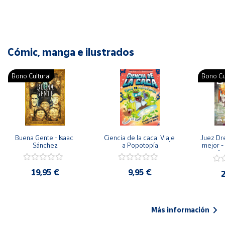
Cómic, manga e ilustrados
Bono Cultural
Bono Cu
Buena Gente - Isaac 
Ciencia de la caca: Viaje 
Juez Dr
Sánchez
a Popotopía
mejor - 
Ar
19,95 €
9,95 €
2
Más información