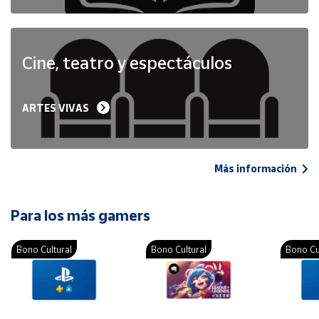
Cine, teatro y espectáculos
ARTES VIVAS
Más información
Para los más gamers
Bono Cultural
Bono Cultural
Bono Cu