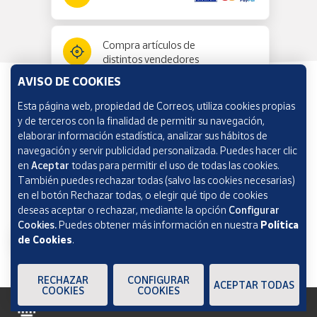
Compra artículos de
distintos vendedores
AVISO DE COOKIES
Esta página web, propiedad de Correos, utiliza cookies propias
Información y ayuda
y de terceros con la finalidad de permitir su navegación,
elaborar información estadística, analizar sus hábitos de
navegación y servir publicidad personalizada. Puedes hacer clic
Correos Market
en
Aceptar
todas para permitir el uso de todas las cookies.
También puedes rechazar todas (salvo las cookies necesarias)
en el botón Rechazar todas, o elegir qué tipo de cookies
deseas aceptar o rechazar, mediante la opción
Configurar
Cookies.
Puedes obtener más información en nuestra
Política
de Cookies
.
RECHAZAR
CONFIGURAR
ACEPTAR TODAS
COOKIES
COOKIES