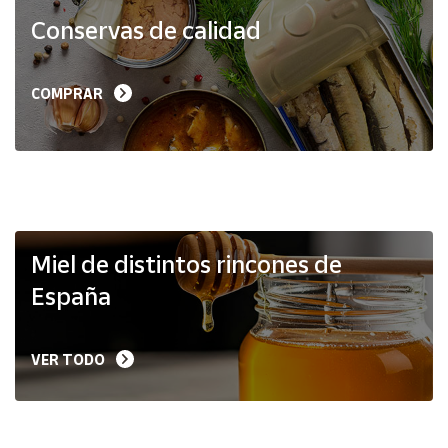
Productos
Conservas de calidad
Solidarios
Ayuda
COMPRAR
Centro
de ayuda
Contacto
Vendedores
Miel de distintos rincones de
España
Mapa de
vendedores
VER TODO
Hazte
vendedor
Área
vendedor