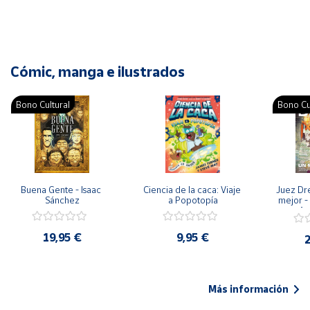
Cómic, manga e ilustrados
Bono Cultural
Bono Cu
Buena Gente - Isaac 
Ciencia de la caca: Viaje 
Juez Dr
Sánchez
a Popotopía
mejor - 
Ar
19,95 €
9,95 €
2
Más información