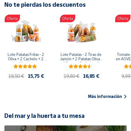
No te pierdas los descuentos
Artesanía
Oficina y
Oferta
Oferta
Oferta
Papelería
Para Canarias,
Ceuta y Melilla
Más
Lote Patatas Fritas - 2 
Lote Patatas - 2 Tiras de 
Tomate 
populares
Oliva + 2 Cachelo + 2 
Jamón + 2 Patatas Oliva + 
en AOVE 
Hierbas
1 Patatas Cachelo + 1 
Patatas Hierbas
Bono
18,50 €
15,75 €
19,80 €
16,85 €
9,99
Cultural
Nuestros
vendedores
Más información
Las
novedades
de Correos
Del mar y la huerta a tu mesa
Market