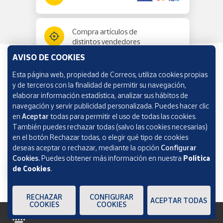
Compra artículos de
distintos vendedores
AVISO DE COOKIES
Esta página web, propiedad de Correos, utiliza cookies propias
Información y ayuda
y de terceros con la finalidad de permitir su navegación,
elaborar información estadística, analizar sus hábitos de
navegación y servir publicidad personalizada. Puedes hacer clic
Correos Market
en
Aceptar
todas para permitir el uso de todas las cookies.
También puedes rechazar todas (salvo las cookies necesarias)
en el botón Rechazar todas, o elegir qué tipo de cookies
deseas aceptar o rechazar, mediante la opción
Configurar
Cookies.
Puedes obtener más información en nuestra
Política
de Cookies
.
RECHAZAR
CONFIGURAR
ACEPTAR TODAS
COOKIES
COOKIES