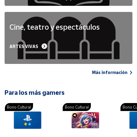
Cine, teatro y espectáculos
ARTES VIVAS
Más información
Para los más gamers
Bono Cultural
Bono Cultural
Bono Cu