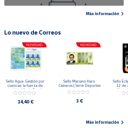
Más información
Lo nuevo de Correos
NOVEDAD
NOVEDAD
Sello Agua. Gestión por 
Sello Mariano Haro 
Sello Ecl
cuencas: la fuerza de 
Cisneros | Serie Deportes
12 de 
una idea.| Serie España 
Serie C
ES| Pliego Premium
3 €
14,40 €
Más información