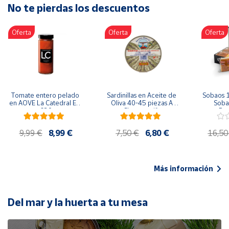
No te pierdas los descuentos
Artesanía
Oficina y
Oferta
Oferta
Oferta
Papelería
Para Canarias,
Ceuta y Melilla
Más
Tomate entero pelado 
Sardinillas en Aceite de 
Sobaos 1
populares
en AOVE La Catedral ER-
Oliva 40-45 piezas A 
Sobao
630
Churrusquiña
Paq
Bono
9,99 €
8,99 €
7,50 €
6,80 €
16,50
Cultural
Nuestros
vendedores
Más información
Las
novedades
de Correos
Del mar y la huerta a tu mesa
Market