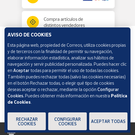
Compra artículos de
distintos vendedores
AVISO DE COOKIES
Esta página web, propiedad de Correos, utiliza cookies propias
Información y ayuda
y de terceros con la finalidad de permitir su navegación,
elaborar información estadística, analizar sus hábitos de
navegación y servir publicidad personalizada. Puedes hacer clic
Correos Market
en
Aceptar
todas para permitir el uso de todas las cookies.
También puedes rechazar todas (salvo las cookies necesarias)
en el botón Rechazar todas, o elegir qué tipo de cookies
deseas aceptar o rechazar, mediante la opción
Configurar
Cookies.
Puedes obtener más información en nuestra
Política
de Cookies
.
RECHAZAR
CONFIGURAR
ACEPTAR TODAS
COOKIES
COOKIES