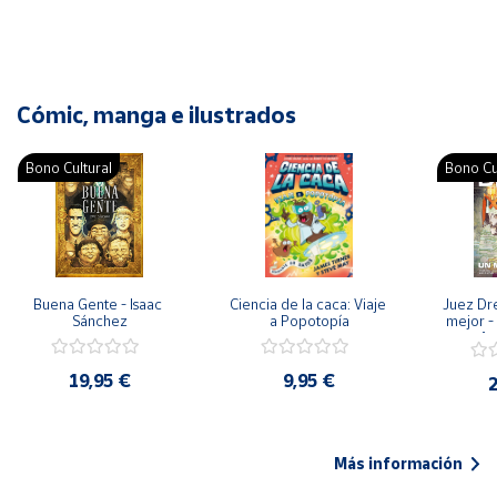
Cómic, manga e ilustrados
Bono Cultural
Bono Cu
Buena Gente - Isaac 
Ciencia de la caca: Viaje 
Juez Dr
Sánchez
a Popotopía
mejor - 
Ar
19,95 €
9,95 €
2
Más información