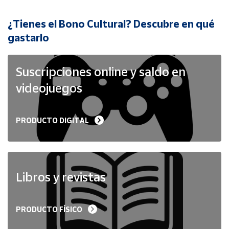
¿Tienes el Bono Cultural? Descubre en qué
Cuenta
gastarlo
Área
cliente
Suscripciones online y saldo en
videojuegos
Ubicación
PRODUCTO DIGITAL
Península
y
Baleares
Canarias,
Ceuta y
Libros y revistas
Melilla
PRODUCTO FÍSICO