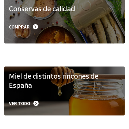
Productos
Conservas de calidad
Solidarios
Ayuda
COMPRAR
Centro
de ayuda
Contacto
Vendedores
Miel de distintos rincones de
España
Mapa de
vendedores
VER TODO
Hazte
vendedor
Área
vendedor