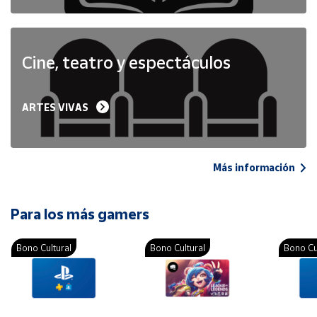
Cine, teatro y espectáculos
ARTES VIVAS
Más información
Para los más gamers
Bono Cultural
Bono Cultural
Bono Cu