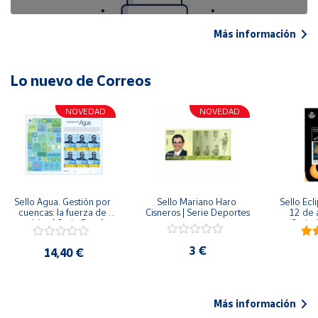
Más información
Lo nuevo de Correos
NOVEDAD
NOVEDAD
Sello Agua. Gestión por 
Sello Mariano Haro 
Sello Ecl
cuencas: la fuerza de 
Cisneros | Serie Deportes
12 de 
una idea.| Serie España 
Serie C
ES| Pliego Premium
3 €
14,40 €
Más información