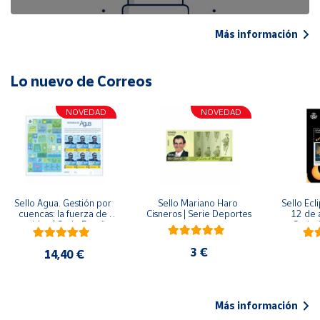
Más información
Lo nuevo de Correos
NOVEDAD
NOVEDAD
Sello Agua. Gestión por 
Sello Mariano Haro 
Sello Ecl
cuencas: la fuerza de 
Cisneros | Serie Deportes
12 de 
una idea.| Serie España 
Serie C
ES| Pliego Premium
3 €
14,40 €
Más información