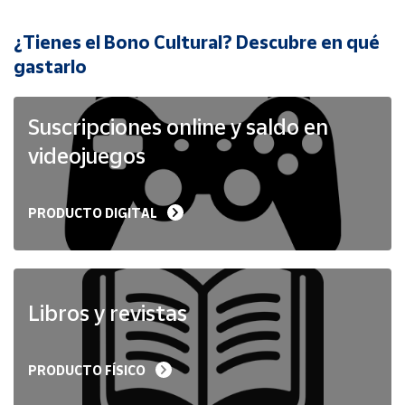
¿Tienes el Bono Cultural? Descubre en qué
Cuenta
gastarlo
Área
cliente
Suscripciones online y saldo en
videojuegos
Ubicación
PRODUCTO DIGITAL
Península
y
Baleares
Canarias,
Ceuta y
Libros y revistas
Melilla
PRODUCTO FÍSICO