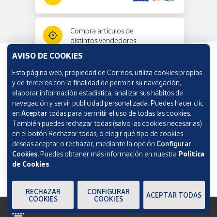
Compra artículos de
distintos vendedores
AVISO DE COOKIES
Esta página web, propiedad de Correos, utiliza cookies propias
Información y ayuda
y de terceros con la finalidad de permitir su navegación,
elaborar información estadística, analizar sus hábitos de
navegación y servir publicidad personalizada. Puedes hacer clic
Correos Market
en
Aceptar
todas para permitir el uso de todas las cookies.
También puedes rechazar todas (salvo las cookies necesarias)
en el botón Rechazar todas, o elegir qué tipo de cookies
deseas aceptar o rechazar, mediante la opción
Configurar
Cookies.
Puedes obtener más información en nuestra
Política
de Cookies
.
RECHAZAR
CONFIGURAR
ACEPTAR TODAS
COOKIES
COOKIES