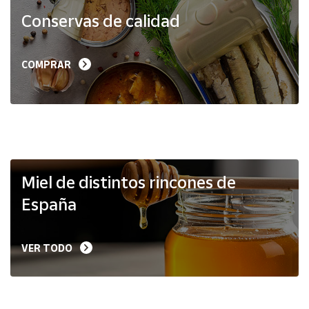
Productos
Conservas de calidad
Solidarios
Ayuda
COMPRAR
Centro
de ayuda
Contacto
Vendedores
Miel de distintos rincones de
España
Mapa de
vendedores
VER TODO
Hazte
vendedor
Área
vendedor