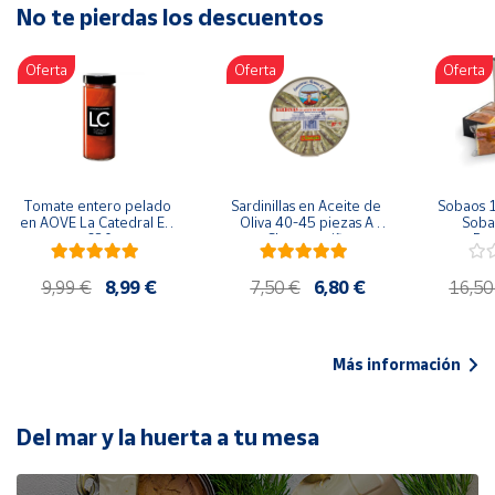
No te pierdas los descuentos
Artesanía
Oficina y
Oferta
Oferta
Oferta
Papelería
Para Canarias,
Ceuta y Melilla
Más
Tomate entero pelado 
Sardinillas en Aceite de 
Sobaos 1
populares
en AOVE La Catedral ER-
Oliva 40-45 piezas A 
Sobao
630
Churrusquiña
Paq
Bono
9,99 €
8,99 €
7,50 €
6,80 €
16,50
Cultural
Nuestros
vendedores
Más información
Las
novedades
de Correos
Del mar y la huerta a tu mesa
Market