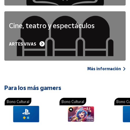
Cine, teatro y espectáculos
ARTES VIVAS
Más información
Para los más gamers
Bono Cultural
Bono Cultural
Bono Cu