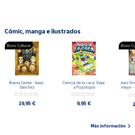
Cómic, manga e ilustrados
Bono Cultural
Bono Cu
Buena Gente - Isaac 
Ciencia de la caca: Viaje 
Juez Dr
Sánchez
a Popotopía
mejor - 
Ar
19,95 €
9,95 €
2
Más información