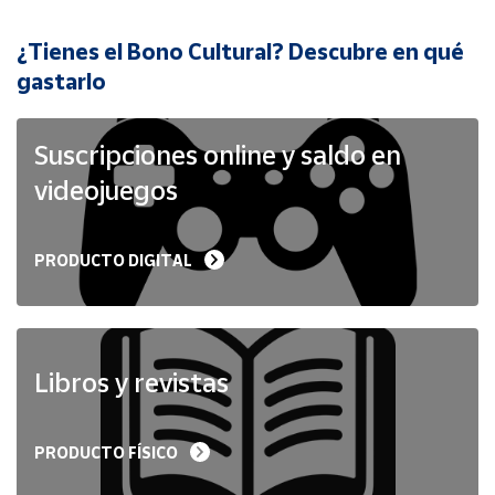
¿Tienes el Bono Cultural? Descubre en qué
Cuenta
gastarlo
Área
cliente
Suscripciones online y saldo en
videojuegos
Ubicación
PRODUCTO DIGITAL
Península
y
Baleares
Canarias,
Ceuta y
Libros y revistas
Melilla
PRODUCTO FÍSICO