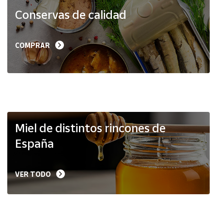
Productos
Conservas de calidad
Solidarios
Ayuda
COMPRAR
Centro
de ayuda
Contacto
Vendedores
Miel de distintos rincones de
España
Mapa de
vendedores
VER TODO
Hazte
vendedor
Área
vendedor