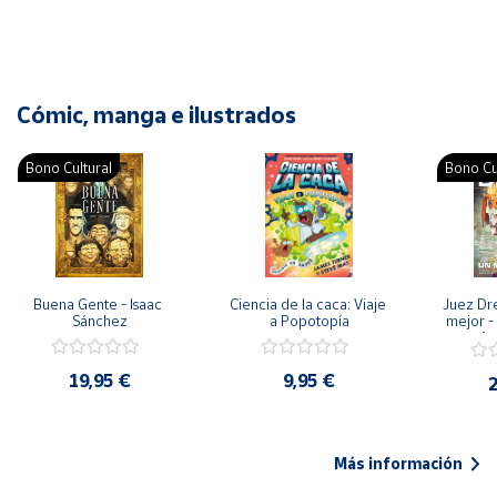
Cómic, manga e ilustrados
Bono Cultural
Bono Cu
Buena Gente - Isaac 
Ciencia de la caca: Viaje 
Juez Dr
Sánchez
a Popotopía
mejor - 
Ar
19,95 €
9,95 €
2
Más información