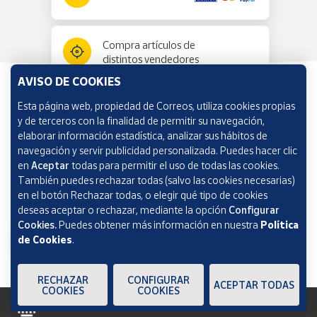
Compra artículos de
distintos vendedores
AVISO DE COOKIES
Esta página web, propiedad de Correos, utiliza cookies propias
Información y ayuda
y de terceros con la finalidad de permitir su navegación,
elaborar información estadística, analizar sus hábitos de
navegación y servir publicidad personalizada. Puedes hacer clic
Correos Market
en
Aceptar
todas para permitir el uso de todas las cookies.
También puedes rechazar todas (salvo las cookies necesarias)
en el botón Rechazar todas, o elegir qué tipo de cookies
deseas aceptar o rechazar, mediante la opción
Configurar
Cookies.
Puedes obtener más información en nuestra
Política
de Cookies
.
RECHAZAR
CONFIGURAR
ACEPTAR TODAS
COOKIES
COOKIES