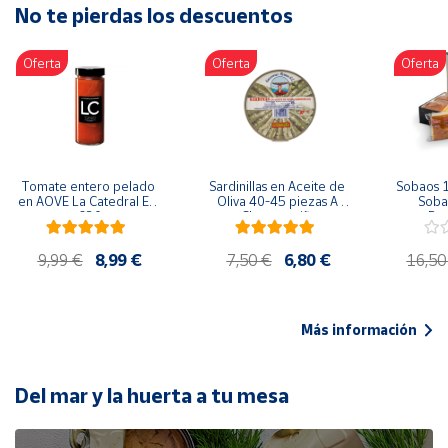
No te pierdas los descuentos
Artesanía
Oficina y
Oferta
Oferta
Oferta
Papelería
Para Canarias,
Ceuta y Melilla
Más
Tomate entero pelado 
Sardinillas en Aceite de 
Sobaos 1
populares
en AOVE La Catedral ER-
Oliva 40-45 piezas A 
Sobao
630
Churrusquiña
Paq
Bono
9,99 €
8,99 €
7,50 €
6,80 €
16,50
Cultural
Nuestros
vendedores
Más información
Las
novedades
de Correos
Del mar y la huerta a tu mesa
Market