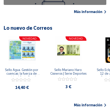
Más información
Lo nuevo de Correos
NOVEDAD
NOVEDAD
Sello Agua. Gestión por 
Sello Mariano Haro 
Sello Ecl
cuencas: la fuerza de 
Cisneros | Serie Deportes
12 de 
una idea.| Serie España 
Serie C
ES| Pliego Premium
3 €
14,40 €
Más información