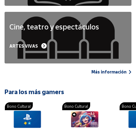
Cine, teatro y espectáculos
ARTES VIVAS
Más información
Para los más gamers
Bono Cultural
Bono Cultural
Bono Cu