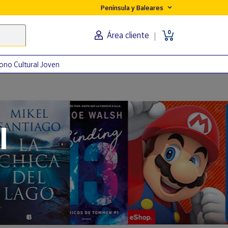
Península y Baleares
0
Área cliente
ono Cultural Joven
orma
l