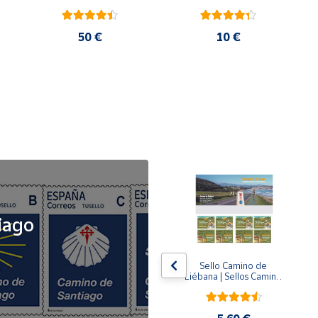
50 €
10 €
NOVEDAD
iago
x5
x5
Tusello Camino de 
Sello Camino de 
ck 
Santiago 2026 | La 
Liébana | Sellos Camino 
Flecha Amarilla | Tarifa 
de Santiago del Norte
A | Pack de 5