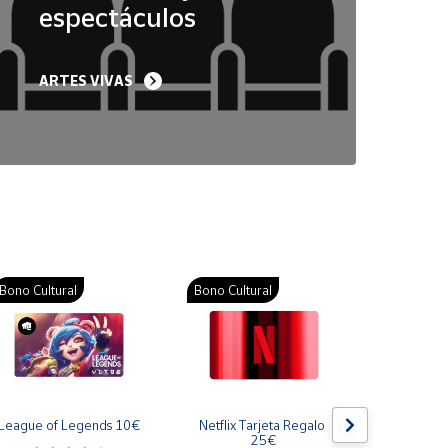
espectáculos
ARTES VIVAS
Bono Cultural
Bono Cultural
Bono Cult
League of Legends 10€
Netflix Tarjeta Regalo 
Gift Card
25€