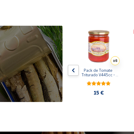
x10
x6
de 
Pack de 10 latas de 
Pack de Tomate 
 
Sardinillas en aceite de 
Triturado V445cc - 
oliva 125 ml
6x400g
31,35 €
15 €