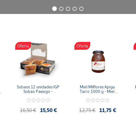
Oferta
Oferta
Sobaos 12 unidades IGP 
Miel Milflores Apigu 
Sobao Pasiego - 
Tarro 1000 g - Miel 
Paquete 1 Kg
Artesana de la Alcarria
16,50 €
15,50 €
12,75 €
11,75 €