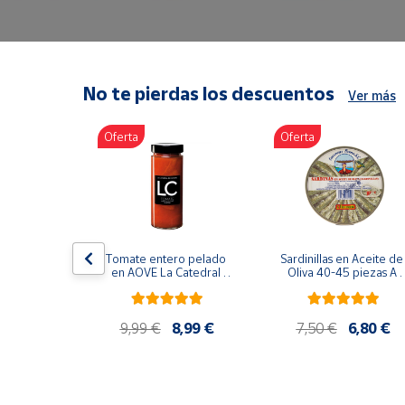
Artesanía
Oficina y
Papelería
Para Canarias,
No te pierdas los descuentos
Ver más
Ceuta y Melilla
Oferta
Oferta
Más
populares
Bono
Cultural
lancos 10-
Tomate entero pelado 
Sardinillas en Aceite de 
o gourmet 
Nuestros
en AOVE La Catedral 
Oliva 40-45 piezas A 
g
ER-630
Churrusquiña
vendedores
Las
9,99 €
9,99 €
8,99 €
7,50 €
6,80 €
novedades
de Correos
Market