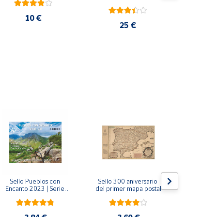
10 €
25 €
Sello Pueblos con 
Sello 300 aniversario 
Sello Mil
Encanto 2023 | Serie 
del primer mapa postal
funda
VIII I Bagergue, Briones, 
Monaste
Pedraza y Ponte 
Salvador d
Maceira | Hoja bloque
(Asturi