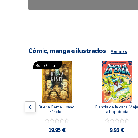
6,47 €
8,25 €
Cómic, manga e ilustrados
Ver más
Bono Cultural
ón del 
Buena Gente - Isaac 
Ciencia de la caca: Viaje
encia en 
Sánchez
a Popotopía
ic
9 €
19,95 €
9,95 €