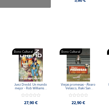
7,50 €
5,60 €
Bono Cultural
Bono Cultural
 
Juez Dredd. Un mundo 
Viejas promesas - Álvaro 
mejor - Rob Williams y 
Velasco, Iñaki San 
Arthur Wyatt
Román y Pedro 
Rodríguez
27,90 €
22,90 €