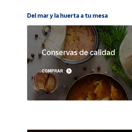
Productos
Solidarios
Del mar y la huerta a tu mesa
Ayuda
Oferta
Centro
de ayuda
Conservas de calidad
Contacto
Filetes de Melva 
Sardinillas en Aceite 
COMPRAR
Canutera de Barbate 
Oliva 40-45 piezas A
Vendedores
525 g
Churrusquiña
35,90 €
7,50 €
6,80 €
Mapa de
vendedores
Hazte
vendedor
Área
vendedor