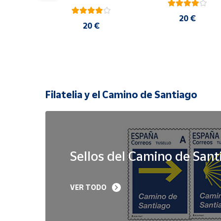
20 €
 €
20 €
Filatelia y el Camino de Santiago
Sellos del Camino de Sant
Sello Iglesia 
Sello Año Jubilar 
VER TODO
prerrománica de 
Lebaniego 2023 I Pa
Priesca. Asturias | Serie 
de 5
Patrimonio Histórico | 
Hoja Bloque