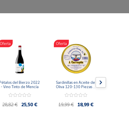
Oferta
Oferta
Oferta
Pétalos del Bierzo 2022 
Sardinillas en Aceite de 
Bonito d
- Vino Tinto de Mencía
Oliva 120-130 Piezas A 
escabeche
Churrusquiña - 
Conservas Gallegas 
Premium
28,82 €
25,50 €
19,99 €
18,99 €
4,85 