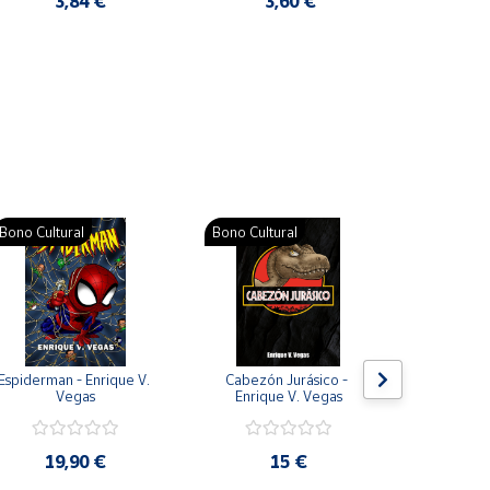
3,84 €
3,60 €
2
Pat
Bono Cultural
Bono Cultural
Bono Cult
Espiderman - Enrique V. 
Cabezón Jurásico - 
Jarripot
Vegas
Enrique V. Vegas
cabezón 
V
19,90 €
15 €
19