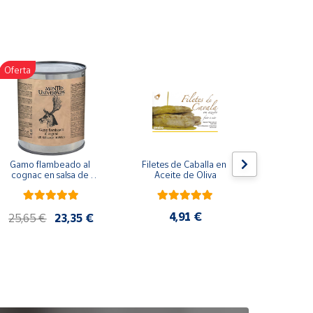
Oferta
Gamo flambeado al 
Filetes de Caballa en 
Pack 
cognac en salsa de 
Aceite de Oliva
compuesto
nueces (865 g)
de co
ela
artes
4,91 €
25,65 €
23,35 €