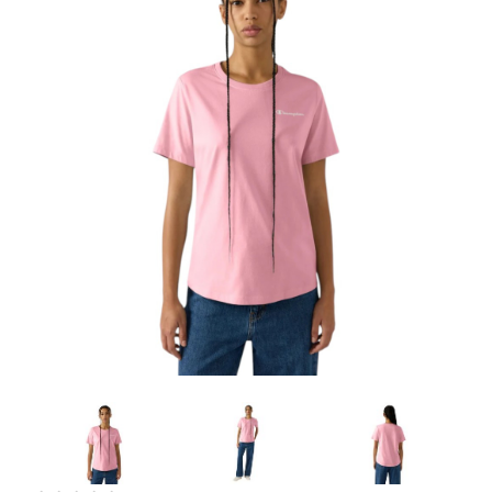
Artesanía
Oficina y
Papelería
Para Canarias,
Ceuta y Melilla
Más
populares
Bono
Cultural
Nuestros
vendedores
Las
novedades
de Correos
Market