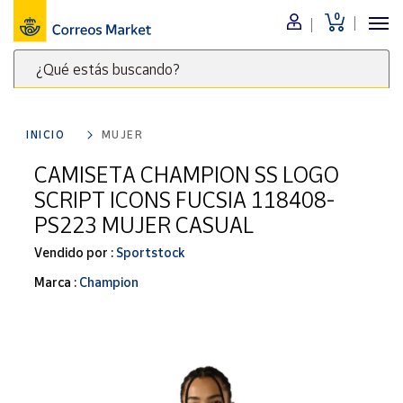
0
Menú
¿Qué estás buscando?
Nuestro
catálogo
Escribe
palabras
INICIO
MUJER
clave
Alimentación
para
CAMISETA CHAMPION SS LOGO
Bebidas
buscar
SCRIPT ICONS FUCSIA 118408-
Ocio y cultura
productos
PS223 MUJER CASUAL
en
Juguetes y
juegos
Correos
Vendido por :
Sportstock
Market
Libros y
Marca :
Champion
.
revistas
Merchandising
y regalos
Tienda de
Correos