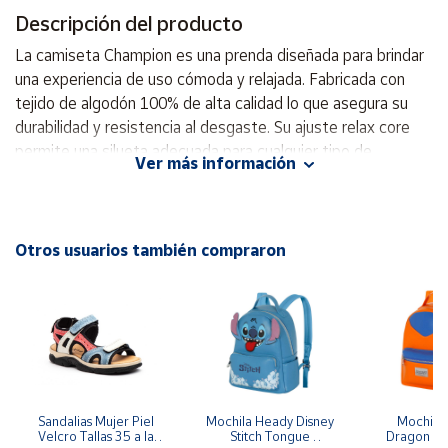
Descripción del producto
Cuenta
La camiseta Champion es una prenda diseñada para brindar
una experiencia de uso cómoda y relajada. Fabricada con
Área
tejido de algodón 100% de alta calidad lo que asegura su
cliente
durabilidad y resistencia al desgaste. Su ajuste relax core
permite una silueta adecuada para cualquier tipo de
Ver más información
actividad, ofreciendo libertad de movimiento tanto en el día
Ubicación
a día como durante el deporte. El cuello redondo y las
mangas cortas hacen que esta camiseta sea ideal para
Península
climas cálidos, favoreciendo la ventilación. Además, el maxi
Otros usuarios también compraron
y
logo Champion estampado en el pecho añade un toque de
Baleares
estilo y autenticidad, haciendo de esta prenda una
Canarias,
excelente opción para quienes buscan combinar comodidad
Ceuta y
Melilla
y diseño. La camiseta se puede utilizar tanto en entornos
deportivos como en ocasiones casuales, adaptándose
perfectamente a diversas situaciones. - Ajuste relax core
que favorece el movimiento y la comodidad. - Fabricada con
Sandalias Mujer Piel 
Mochila Heady Disney 
Mochila  
Velcro Tallas 35 a la 
Stitch Tongue 
Dragon Bal
100% algodón, proporcionando suavidad y transpirabilidad. -