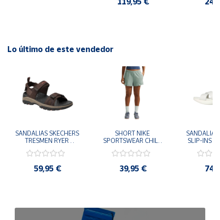
119,95 €
24,
HOMBRE
Lo último de este vendedor
SANDALIAS SKECHERS 
SHORT NIKE 
SANDALIAS 
TRESMEN RYER 
SPORTSWEAR CHILL 
SLIP-INS U
MARRON CHOCOLATE 
TERRY VERDE II3980-
3.0 NEVER
205112-CHOC 
006 PANTALONES 
BLANCO
HOMBRE SANDALIAS 
CORTOS MUJER
119975
59,95 €
39,95 €
74,
COMODAS
SANDALIAS
MU