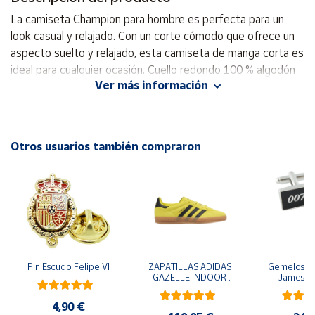
La camiseta Champion para hombre es perfecta para un
Cuenta
look casual y relajado. Con un corte cómodo que ofrece un
aspecto suelto y relajado, esta camiseta de manga corta es
ideal para cualquier ocasión. Cuello redondo 100 % algodón
Área
cliente
Ver más información
Ubicación
Otros usuarios también compraron
Península
y
Baleares
Canarias,
Ceuta y
Melilla
Pin Escudo Felipe VI
ZAPATILLAS ADIDAS 
Gemelos pa
GAZELLE INDOOR 
James B
AMARILLO SHOYEL 
NEGRO JR6303 
4,90 €
CASUAL SNEAKER 