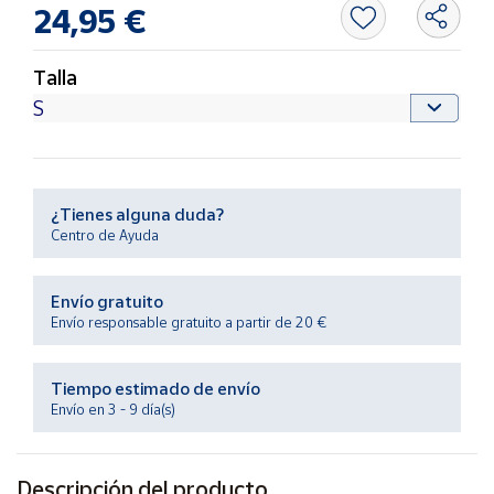
Productos
24,95 €
Solidarios
Talla
Ayuda
Centro
de ayuda
¿Tienes alguna duda?
Contacto
Centro de Ayuda
Vendedores
Envío gratuito
Envío responsable gratuito a partir de 20 €
Mapa de
vendedores
Tiempo estimado de envío
Hazte
Envío en 3 - 9 día(s)
vendedor
Área
vendedor
Descripción del producto