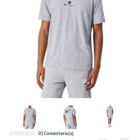
Artesanía
Oficina y
Papelería
Para Canarias,
Ceuta y Melilla
Más
populares
Bono
Cultural
Nuestros
vendedores
Las
novedades
de Correos
Market
0 | Comentario(s)