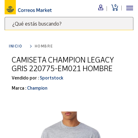
0
Menú
¿Qué estás buscando?
Nuestro
catálogo
Escribe
palabras
INICIO
HOMBRE
clave
Alimentación
para
CAMISETA CHAMPION LEGACY
Bebidas
buscar
GRIS 220775-EM021 HOMBRE
Ocio y cultura
productos
en
Vendido por :
Sportstock
Juguetes y
juegos
Correos
Marca :
Champion
Market
Libros y
.
revistas
Merchandising
y regalos
Tienda de
Correos