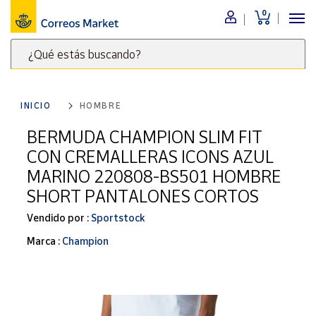
0
Menú
¿Qué estás buscando?
Nuestro
catálogo
Escribe
palabras
INICIO
HOMBRE
clave
Alimentación
para
BERMUDA CHAMPION SLIM FIT
Bebidas
buscar
CON CREMALLERAS ICONS AZUL
Ocio y cultura
productos
MARINO 220808-BS501 HOMBRE
en
Juguetes y
SHORT PANTALONES CORTOS
juegos
Correos
Market
Libros y
Vendido por :
Sportstock
.
revistas
Marca :
Champion
Merchandising
y regalos
Tienda de
Correos