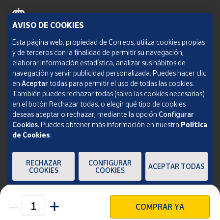
AVISO DE COOKIES
Política de cookies
Esta página web, propiedad de Correos, utiliza cookies propias
y de terceros con la finalidad de permitir su navegación,
Aviso legal
elaborar información estadística, analizar sus hábitos de
navegación y servir publicidad personalizada. Puedes hacer clic
Condiciones del servicio
en
Aceptar
todas para permitir el uso de todas las cookies.
También puedes rechazar todas (salvo las cookies necesarias)
Política de Privacidad Web
en el botón Rechazar todas, o elegir qué tipo de cookies
deseas aceptar o rechazar, mediante la opción
Configurar
Informe de transparencia
Cookies.
Puedes obtener más información en nuestra
Política
de Cookies
.
SOCIEDAD ESTATAL CORREOS Y TELÉGRAFOS, S.A., S.M.E. Todos los derechos
reservados.
RECHAZAR
CONFIGURAR
ACEPTAR TODAS
COOKIES
COOKIES
COMPRAR YA
Unidades