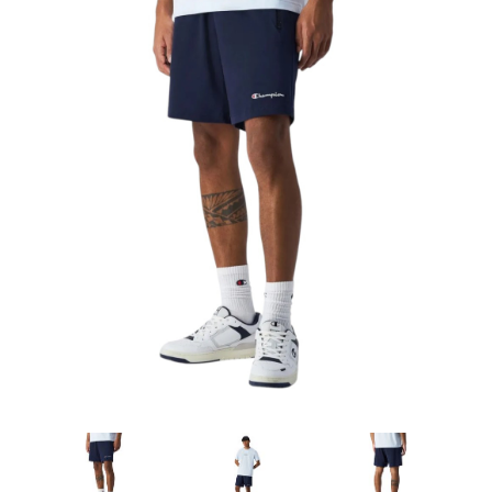
Artesanía
Oficina y
Papelería
Para Canarias,
Ceuta y Melilla
Más
populares
Bono
Cultural
Nuestros
vendedores
Las
novedades
de Correos
Market