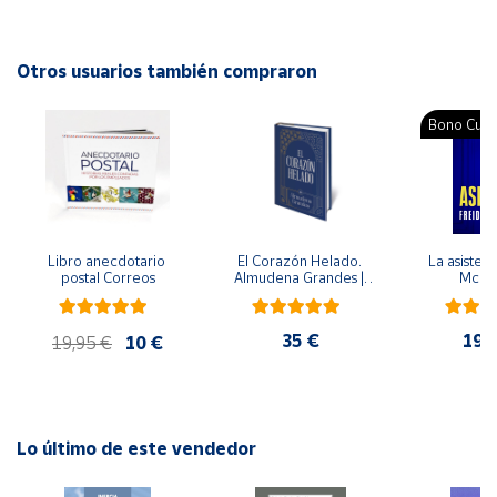
organización espacial, disposición creativa y conceptos
geométricos.
Cuenta
Otros usuarios también compraron
Autor: Carlos Yuste Hernanz, David Yuste Peña
Área
Editorial: CEPE
Bono Cultu
cliente
ISBN: 9788478699278
Idioma: Español
Ubicación
Libro anecdotario 
El Corazón Helado. 
La asistent
Península
postal Correos
Almudena Grandes | 
McFa
y
Edición especial de 
Baleares
lujo | Libro con sello y 
matasellos
35 €
19,
Canarias,
19,95 €
10 €
Ceuta y
Melilla
Lo último de este vendedor