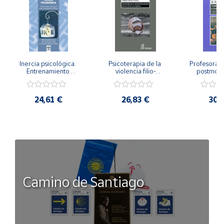
Inercia psicológica. 
Psicoterapia de la 
Profesorado,
Entrenamiento 
violencia filio-
postmode
Emocional para la 
parental. Entre el 
Cambian los
Igualdad de Género.
secreto y la 
cambi
vergüenza.
profes
24,61 €
26,83 €
30,
Camino de Santiago