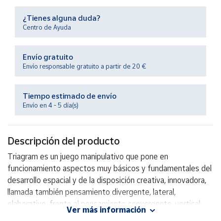
Productos
Solidarios
¿Tienes alguna duda?
Centro de Ayuda
Ayuda
Envío gratuito
Envío responsable gratuito a partir de 20 €
Centro
de ayuda
Tiempo estimado de envío
Contacto
Envío en 4 - 5 día(s)
Vendedores
Descripción del producto
Mapa de
Triagram es un juego manipulativo que pone en
vendedores
funcionamiento aspectos muy básicos y fundamentales del
Hazte
desarrollo espacial y de la disposición creativa, innovadora,
vendedor
llamada también pensamiento divergente, lateral,
elaborativo, frente al pensamiento convergente, vertical,
Área
Ver más información
vendedor
rememorativo. Se centra en la manipulación visomanual,