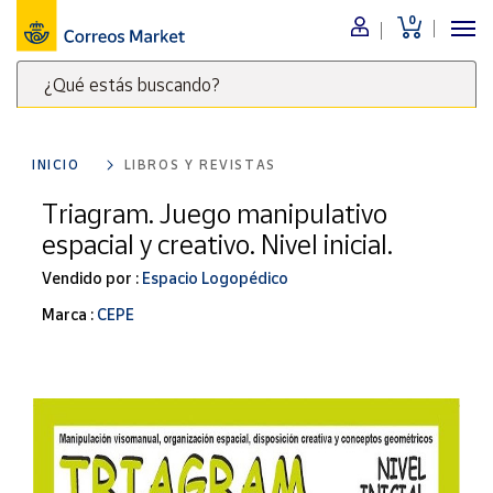
0
Menú
¿Qué estás buscando?
Nuestro
catálogo
Escribe
palabras
INICIO
LIBROS Y REVISTAS
clave
Alimentación
para
Triagram. Juego manipulativo
Bebidas
buscar
espacial y creativo. Nivel inicial.
Ocio y cultura
productos
en
Vendido por :
Espacio Logopédico
Juguetes y
juegos
Correos
Marca :
CEPE
Market
Libros y
.
revistas
Merchandising
y regalos
Tienda de
Correos