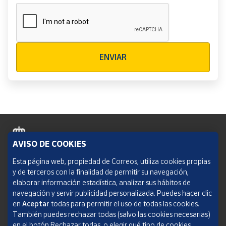
Verificación reCAPTCHA
ENVIAR
AVISO DE COOKIES
Política de cookies
Esta página web, propiedad de Correos, utiliza cookies propias
y de terceros con la finalidad de permitir su navegación,
Aviso legal
elaborar información estadística, analizar sus hábitos de
navegación y servir publicidad personalizada. Puedes hacer clic
Condiciones del servicio
en
Aceptar
todas para permitir el uso de todas las cookies.
También puedes rechazar todas (salvo las cookies necesarias)
Política de Privacidad Web
en el botón Rechazar todas, o elegir qué tipo de cookies