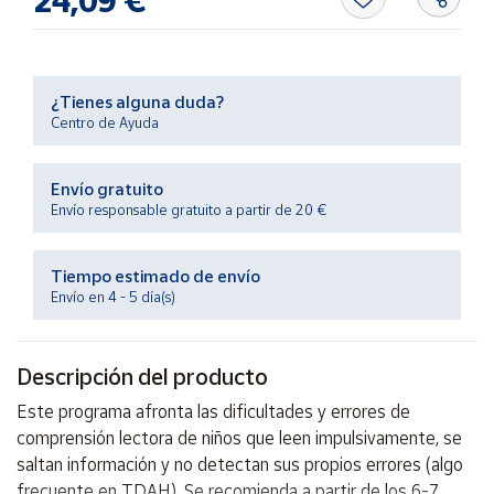
24,09 €
Productos
Solidarios
Ayuda
¿Tienes alguna duda?
Centro de Ayuda
Centro
de ayuda
Envío gratuito
Envío responsable gratuito a partir de 20 €
Contacto
Tiempo estimado de envío
Vendedores
Envío en 4 - 5 día(s)
Mapa de
vendedores
Descripción del producto
Hazte
Este programa afronta las dificultades y errores de
vendedor
comprensión lectora de niños que leen impulsivamente, se
Área
saltan información y no detectan sus propios errores (algo
vendedor
frecuente en TDAH). Se recomienda a partir de los 6-7