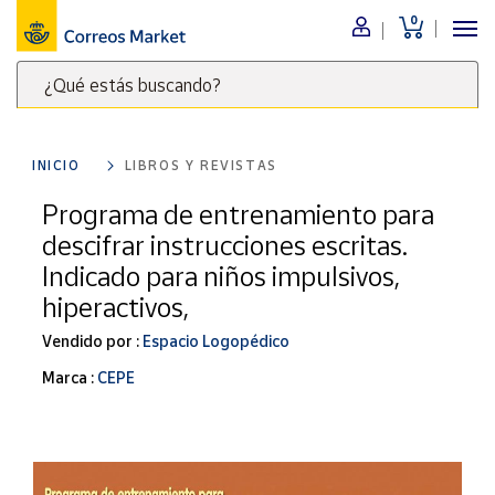
0
Menú
¿Qué estás buscando?
Nuestro
catálogo
Escribe
palabras
INICIO
LIBROS Y REVISTAS
clave
Alimentación
para
Programa de entrenamiento para
Bebidas
buscar
descifrar instrucciones escritas.
Ocio y cultura
productos
Indicado para niños impulsivos,
en
Juguetes y
hiperactivos,
juegos
Correos
Market
Libros y
Vendido por :
Espacio Logopédico
.
revistas
Marca :
CEPE
Merchandising
y regalos
Tienda de
Correos