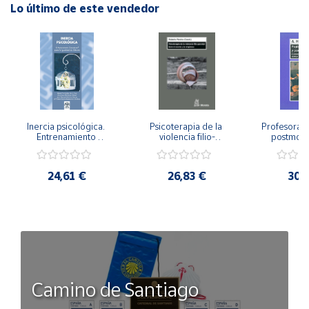
Lo último de este vendedor
Inercia psicológica. 
Psicoterapia de la 
Profesorado,
Entrenamiento 
violencia filio-
postmode
Emocional para la 
parental. Entre el 
Cambian los
Igualdad de Género.
secreto y la 
cambi
vergüenza.
profes
24,61 €
26,83 €
30,
Camino de Santiago