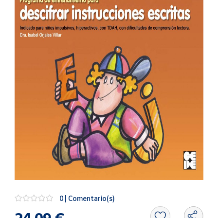
Artesanía
Oficina y
Papelería
Para Canarias,
Ceuta y Melilla
Más
populares
Bono
Cultural
Nuestros
vendedores
Las
novedades
de Correos
Market
0 | Comentario(s)