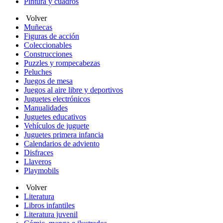
Pintura y cuadros
Volver
Muñecas
Figuras de acción
Coleccionables
Construcciones
Puzzles y rompecabezas
Peluches
Juegos de mesa
Juegos al aire libre y deportivos
Juguetes electrónicos
Manualidades
Juguetes educativos
Vehículos de juguete
Juguetes primera infancia
Calendarios de adviento
Disfraces
Llaveros
Playmobils
Volver
Literatura
Libros infantiles
Literatura juvenil