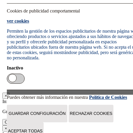
Cookies de publicidad comportamental
ver cookies
Permiten la gestión de los espacios publicitarios de nuestra página
ofreciendo productos o servicios ajustados a sus hábitos de navega
y su perfil y ofrecerle publicidad personalizada en espacios
publicitarios ubicados fuera de nuestra página web. Si no acepta el
de estas cookies, seguirá mostrándose publicidad, pero será genéric
no personalizada.
Inactivo
×
Puedes obtener más información en nuestra
Política de Cookies
Información
Gracias. Tu suscripción se ha realizado correctamente.
GUARDAR CONFIGURACIÓN
RECHAZAR COOKIES
Cerrar
×
ACEPTAR TODAS