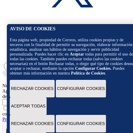
AVISO DE COOKIES
Esta página web, propiedad de Correos, utiliza cookies propias y de
terceros con la finalidad de permitir su navegación, elaborar información
estadística, analizar sus hábitos de navegación y servir publicidad
personalizada. Puedes hacer clic en
Aceptar
todas para permitir el uso de
todas las cookies. También puedes rechazar todas (salvo las cookies
necesarias) en el botón Rechazar todas, o elegir qué tipo de cookies desea
aceptar o rechazar, mediante la opción
Configurar Cookies.
Puedes
obtener más información en nuestra
Política de Cookies
.
Novedades
RECHAZAR COOKIES
CONFIGURAR COOKIES
Apúntate para recibir novedades, promociones y ofertas exclusivas
de Correos Market
Escribe tu email
ACEPTAR TODAS
Marcando esta casilla consiento la remisión de las
comunicaciones comerciales de acuerdo con la
Política de
Protección de datos Novedades de Correos Market
RECHAZAR COOKIES
CONFIGURAR COOKIES