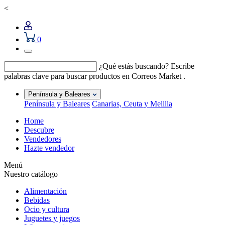
<
0
¿Qué estás buscando?
Escribe
palabras clave para buscar productos en Correos Market .
Península y Baleares
Península y Baleares
Canarias, Ceuta y Melilla
Home
Descubre
Vendedores
Hazte vendedor
Menú
Nuestro catálogo
Alimentación
Bebidas
Ocio y cultura
Juguetes y juegos