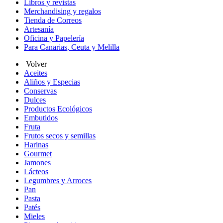
Libros y revistas
Merchandising y regalos
Tienda de Correos
Artesanía
Oficina y Papelería
Para Canarias, Ceuta y Melilla
Volver
Aceites
Aliños y Especias
Conservas
Dulces
Productos Ecológicos
Embutidos
Fruta
Frutos secos y semillas
Harinas
Gourmet
Jamones
Lácteos
Legumbres y Arroces
Pan
Pasta
Patés
Mieles