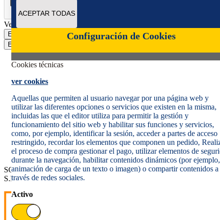
ACEPTAR TODAS
Verificación reCAPTCHA
Enviar
Configuración de Cookies
Enviar
Cookies técnicas
ver cookies
Aquellas que permiten al usuario navegar por una página web y
utilizar las diferentes opciones o servicios que existen en la misma,
incluidas las que el editor utiliza para permitir la gestión y
Política de cookies
funcionamiento del sitio web y habilitar sus funciones y servicios,
Aviso legal
como, por ejemplo, identificar la sesión, acceder a partes de acceso
Condiciones del servicio
restringido, recordar los elementos que componen un pedido, Reali
Política de Privacidad Web
el proceso de compra gestionar el pago, utilizar elementos de segur
Informe de transparencia
durante la navegación, habilitar contenidos dinámicos (por ejemplo,
animación de carga de un texto o imagen) o compartir contenidos a
SOCIEDAD ESTATAL CORREOS Y TELÉGRAFOS, S.A.,
través de redes sociales.
S.M.E. Todos los derechos reservados.
Activo