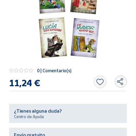
Artesanía
Oficina y
Papelería
Para Canarias,
Ceuta y Melilla
Más
populares
0 | Comentario(s)
Bono
11,24 €
Cultural
Nuestros
vendedores
Las
¿Tienes alguna duda?
novedades
Centro de Ayuda
de Correos
Market
Envío gratuito