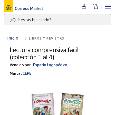
0
Menú
¿Qué estás buscando?
Nuestro
catálogo
Escribe
palabras
INICIO
LIBROS Y REVISTAS
clave
Alimentación
para
Lectura comprensiva facil
Bebidas
buscar
(colección 1 al 4)
Ocio y cultura
productos
en
Vendido por :
Espacio Logopédico
Juguetes y
juegos
Correos
Marca :
CEPE
Market
Libros y
.
revistas
Merchandising
y regalos
Tienda de
Correos