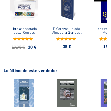
Cuenta
Área
Libro anecdotario 
El Corazón Helado. 
La asistent
cliente
postal Correos
Almudena Grandes | 
McFa
Edición especial de 
lujo | Libro con sello y 
matasellos
Ubicación
35 €
19,
19,95 €
10 €
Península
y
Baleares
Lo último de este vendedor
Canarias,
Ceuta y
Melilla