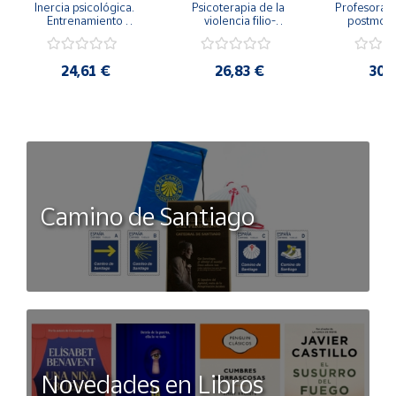
Inercia psicológica. 
Psicoterapia de la 
Profesorado,
Entrenamiento 
violencia filio-
postmode
Emocional para la 
parental. Entre el 
Cambian los
Igualdad de Género.
secreto y la 
cambi
vergüenza.
profes
24,61 €
26,83 €
30,
Camino de Santiago
Novedades en Libros