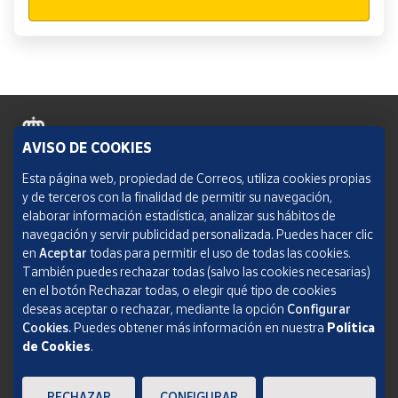
AVISO DE COOKIES
Política de cookies
Esta página web, propiedad de Correos, utiliza cookies propias
y de terceros con la finalidad de permitir su navegación,
Aviso legal
elaborar información estadística, analizar sus hábitos de
navegación y servir publicidad personalizada. Puedes hacer clic
Condiciones del servicio
en
Aceptar
todas para permitir el uso de todas las cookies.
También puedes rechazar todas (salvo las cookies necesarias)
Política de Privacidad Web
en el botón Rechazar todas, o elegir qué tipo de cookies
deseas aceptar o rechazar, mediante la opción
Configurar
Informe de transparencia
Cookies.
Puedes obtener más información en nuestra
Política
de Cookies
.
SOCIEDAD ESTATAL CORREOS Y TELÉGRAFOS, S.A., S.M.E. Todos los derechos
reservados.
RECHAZAR
CONFIGURAR