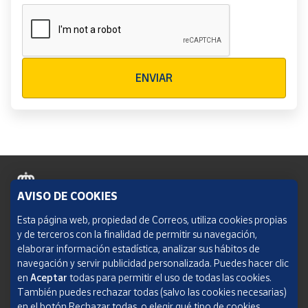
Verificación reCAPTCHA
ENVIAR
AVISO DE COOKIES
Política de cookies
Esta página web, propiedad de Correos, utiliza cookies propias
y de terceros con la finalidad de permitir su navegación,
Aviso legal
elaborar información estadística, analizar sus hábitos de
navegación y servir publicidad personalizada. Puedes hacer clic
Condiciones del servicio
en
Aceptar
todas para permitir el uso de todas las cookies.
También puedes rechazar todas (salvo las cookies necesarias)
Política de Privacidad Web
en el botón Rechazar todas, o elegir qué tipo de cookies