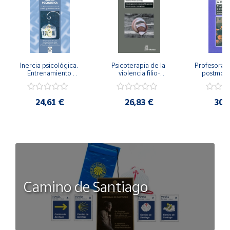
Inercia psicológica. 
Psicoterapia de la 
Profesorado,
Entrenamiento 
violencia filio-
postmode
Emocional para la 
parental. Entre el 
Cambian los
Igualdad de Género.
secreto y la 
cambi
vergüenza.
profes
24,61 €
26,83 €
30,
Camino de Santiago