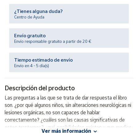
Productos
Solidarios
¿Tienes alguna duda?
Centro de Ayuda
Ayuda
Envío gratuito
Envío responsable gratuito a partir de 20 €
Centro
de ayuda
Tiempo estimado de envío
Contacto
Envío en 4 - 5 día(s)
Vendedores
Descripción del producto
Mapa de
Las preguntas a las que se trata de dar respuesta el libro
vendedores
son. ¿por qué algunos niños, sin alteraciones neurológicas ni
Hazte
lesiones orgánicas, no son capaces de hablar
vendedor
correctamente? ¿cuáles son las causas significativas de
estos trastornos? ¿qué posibilidades existen y que medios
Área
Ver más información
vendedor
ponerse para su rehabilitación? ¿cómo se podrían prevenir