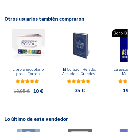
estos trastornos?
Cuenta
Autor: Pilar Pascual García
Otros usuarios también compraron
Editorial: CEPE
Área
ISBN: 9788485252336
Bono Cultu
cliente
Idioma: Español
Ubicación
Libro anecdotario 
El Corazón Helado. 
La asistent
Península
postal Correos
Almudena Grandes | 
McFa
y
Edición especial de 
Baleares
lujo | Libro con sello y 
matasellos
35 €
19,
Canarias,
19,95 €
10 €
Ceuta y
Melilla
Lo último de este vendedor