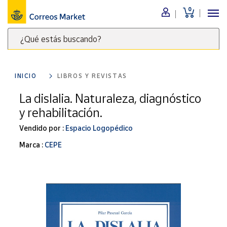
0
Menú
¿Qué estás buscando?
Nuestro
catálogo
Escribe
palabras
INICIO
LIBROS Y REVISTAS
clave
Alimentación
para
La dislalia. Naturaleza, diagnóstico
Bebidas
buscar
y rehabilitación.
Ocio y cultura
productos
en
Vendido por :
Espacio Logopédico
Juguetes y
juegos
Correos
Marca :
CEPE
Market
Libros y
.
revistas
Merchandising
y regalos
Tienda de
Correos