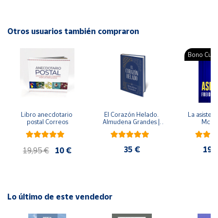
Autor: María De Las Alas-Pumariño Rosellón
Cuenta
Editorial: CEPE
Otros usuarios también compraron
ISBN: 9788410119031
Área
Idioma: Español
Bono Cultu
cliente
Ubicación
Libro anecdotario 
El Corazón Helado. 
La asistent
Península
postal Correos
Almudena Grandes | 
McFa
y
Edición especial de 
Baleares
lujo | Libro con sello y 
matasellos
35 €
19,
Canarias,
19,95 €
10 €
Ceuta y
Melilla
Lo último de este vendedor