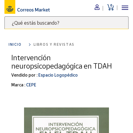
0
Menú
¿Qué estás buscando?
Nuestro
catálogo
Escribe
palabras
INICIO
LIBROS Y REVISTAS
clave
Alimentación
para
Intervención
Bebidas
buscar
neuropsicopedagógica en TDAH
Ocio y cultura
productos
en
Vendido por :
Espacio Logopédico
Juguetes y
juegos
Correos
Marca :
CEPE
Market
Libros y
.
revistas
Merchandising
y regalos
Tienda de
Correos