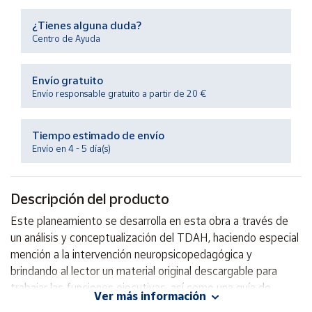
Productos
Solidarios
¿Tienes alguna duda?
Centro de Ayuda
Ayuda
Envío gratuito
Envío responsable gratuito a partir de 20 €
Centro
de ayuda
Tiempo estimado de envío
Contacto
Envío en 4 - 5 día(s)
Vendedores
Descripción del producto
Mapa de
Este planeamiento se desarrolla en esta obra a través de
vendedores
un análisis y conceptualización del TDAH, haciendo especial
Hazte
mención a la intervención neuropsicopedagógica y
vendedor
brindando al lector un material original descargable para
trabajar las funciones ejecutivas, así como una guía de
Área
Ver más información
vendedor
juegos educativos.