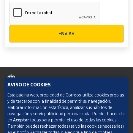
Verificación reCAPTCHA
ENVIAR
AVISO DE COOKIES
Política de cookies
Esta página web, propiedad de Correos, utiliza cookies propias
y de terceros con la finalidad de permitir su navegación,
Aviso legal
elaborar información estadística, analizar sus hábitos de
navegación y servir publicidad personalizada. Puedes hacer clic
Condiciones del servicio
en
Aceptar
todas para permitir el uso de todas las cookies.
También puedes rechazar todas (salvo las cookies necesarias)
Política de Privacidad Web
en el botón Rechazar todas, o elegir qué tipo de cookies