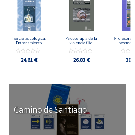
Inercia psicológica. 
Psicoterapia de la 
Profesorado,
Entrenamiento 
violencia filio-
postmode
Emocional para la 
parental. Entre el 
Cambian los
Igualdad de Género.
secreto y la 
cambi
vergüenza.
profes
24,61 €
26,83 €
30,
Camino de Santiago