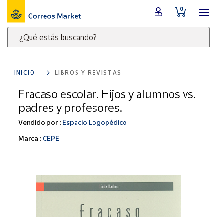
0
Menú
¿Qué estás buscando?
Nuestro
catálogo
Escribe
palabras
INICIO
LIBROS Y REVISTAS
clave
Alimentación
para
Fracaso escolar. Hijos y alumnos vs.
Bebidas
buscar
padres y profesores.
Ocio y cultura
productos
en
Vendido por :
Espacio Logopédico
Juguetes y
juegos
Correos
Marca :
CEPE
Market
Libros y
.
revistas
Merchandising
y regalos
Tienda de
Correos