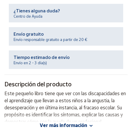
Productos
Solidarios
¿Tienes alguna duda?
Centro de Ayuda
Ayuda
Envío gratuito
Envío responsable gratuito a partir de 20 €
Centro
de ayuda
Tiempo estimado de envío
Contacto
Envío en 2 - 3 día(s)
Vendedores
Descripción del producto
Mapa de
Este pequeño libro tiene que ver con las discapacidades en
vendedores
el aprendizaje que llevan a estos niños a la angustia, la
Hazte
desesperación y en última instancia, al fracaso escolar. Su
vendedor
propósito es identificar los síntomas, explicar las causas y
demostrar cómo con la ayuda de un profesional
Área
Ver más información
vendedor
experimentado ellos pueden superar sus dificultades.