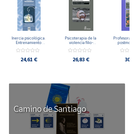
Inercia psicológica. 
Psicoterapia de la 
Profesorado,
Entrenamiento 
violencia filio-
postmode
Emocional para la 
parental. Entre el 
Cambian los
Igualdad de Género.
secreto y la 
cambi
vergüenza.
profes
24,61 €
26,83 €
30,
Camino de Santiago