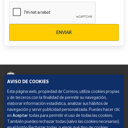
Verificación reCAPTCHA
ENVIAR
AVISO DE COOKIES
Política de cookies
Esta página web, propiedad de Correos, utiliza cookies propias
y de terceros con la finalidad de permitir su navegación,
Aviso legal
elaborar información estadística, analizar sus hábitos de
navegación y servir publicidad personalizada. Puedes hacer clic
Condiciones del servicio
en
Aceptar
todas para permitir el uso de todas las cookies.
También puedes rechazar todas (salvo las cookies necesarias)
Política de Privacidad Web
en el botón Rechazar todas, o elegir qué tipo de cookies