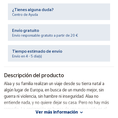
Productos
Solidarios
¿Tienes alguna duda?
Centro de Ayuda
Ayuda
Envío gratuito
Envío responsable gratuito a partir de 20 €
Centro
de ayuda
Tiempo estimado de envío
Contacto
Envío en 4 - 5 día(s)
Vendedores
Descripción del producto
Mapa de
Alaa y su familia realizan un viaje desde su tierra natal a
vendedores
algún lugar de Europa, en busca de un mundo mejor, sin
Hazte
guerra ni violencia, sin hambre ni inseguridad. Alaa no
vendedor
entiende nada, y no quiere dejar su casa. Pero no hay más
remedio. La emigración en busca de una nueva vida es el
Área
Ver más información
vendedor
tema de este libro la sensación que produce ser un