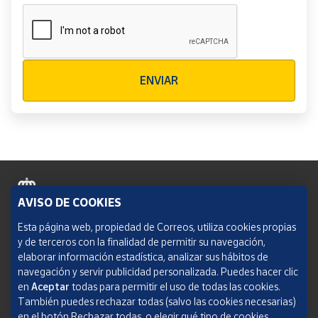
Verificación reCAPTCHA
ENVIAR
AVISO DE COOKIES
Política de cookies
Esta página web, propiedad de Correos, utiliza cookies propias
y de terceros con la finalidad de permitir su navegación,
Aviso legal
elaborar información estadística, analizar sus hábitos de
navegación y servir publicidad personalizada. Puedes hacer clic
Condiciones del servicio
en
Aceptar
todas para permitir el uso de todas las cookies.
También puedes rechazar todas (salvo las cookies necesarias)
Política de Privacidad Web
en el botón Rechazar todas, o elegir qué tipo de cookies