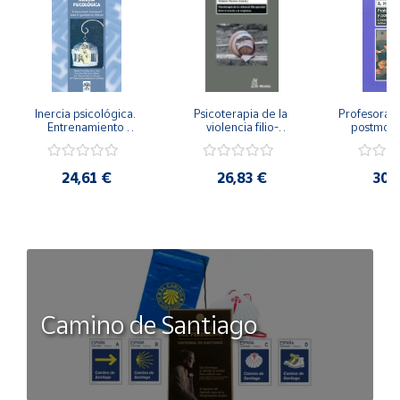
Inercia psicológica. 
Psicoterapia de la 
Profesorado,
Entrenamiento 
violencia filio-
postmode
Emocional para la 
parental. Entre el 
Cambian los
Igualdad de Género.
secreto y la 
cambi
vergüenza.
profes
24,61 €
26,83 €
30,
Camino de Santiago