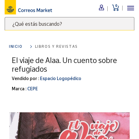
0
Menú
¿Qué estás buscando?
Nuestro
catálogo
Escribe
palabras
INICIO
LIBROS Y REVISTAS
clave
Alimentación
para
El viaje de Alaa. Un cuento sobre
Bebidas
buscar
refugiados
Ocio y cultura
productos
en
Vendido por :
Espacio Logopédico
Juguetes y
juegos
Correos
Marca :
CEPE
Market
Libros y
.
revistas
Merchandising
y regalos
Tienda de
Correos