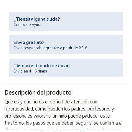
Productos
Solidarios
¿Tienes alguna duda?
Centro de Ayuda
Ayuda
Envío gratuito
Centro
de ayuda
Envío responsable gratuito a partir de 20 €
Contacto
Tiempo estimado de envío
Envío en 4 - 5 día(s)
Vendedores
Descripción del producto
Mapa de
vendedores
Qué es y qué no es el déficit de atención con
Hazte
hiperactividad, cómo pueden los padres, profesores y
vendedor
profesionales valorar si un niño puede padecer este
Área
trastorno, los pasos que se deben seguir si se confirma el
vendedor
diagnóstico, cómo pueden intervenir de forma eficaz para