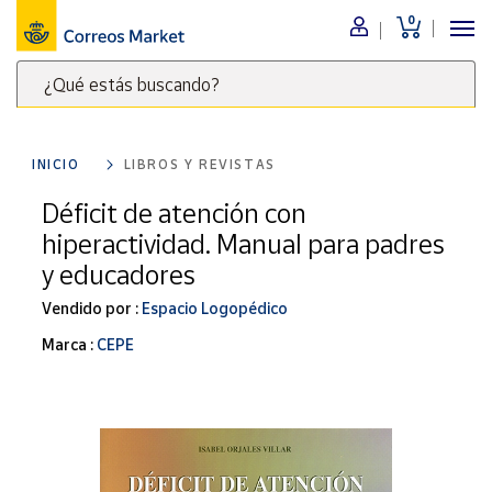
0
Menú
¿Qué estás buscando?
Nuestro
catálogo
Escribe
palabras
INICIO
LIBROS Y REVISTAS
clave
Alimentación
para
Déficit de atención con
Bebidas
buscar
hiperactividad. Manual para padres
Ocio y cultura
productos
y educadores
en
Juguetes y
juegos
Correos
Vendido por :
Espacio Logopédico
Market
Libros y
Marca :
CEPE
.
revistas
Merchandising
y regalos
Tienda de
Correos