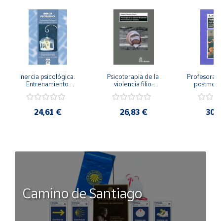
Inercia psicológica. 
Psicoterapia de la 
Profesorado,
Entrenamiento 
violencia filio-
postmode
Emocional para la 
parental. Entre el 
Cambian los
Igualdad de Género.
secreto y la 
cambi
vergüenza.
profes
24,61 €
26,83 €
30,
Camino de Santiago